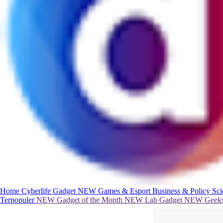
Home
Cyberlife
Gadget
NEW
Games & Esport
Business & Policy
Sc
Terpopuler
NEW
Gadget of the Month
NEW
Lab Gadget
NEW
Geeks