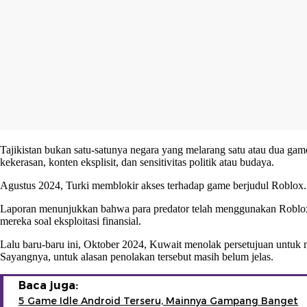
Tajikistan bukan satu-satunya negara yang melarang satu atau dua ga
kekerasan, konten eksplisit, dan sensitivitas politik atau budaya.
Agustus 2024, Turki memblokir akses terhadap game berjudul
Roblox
Laporan menunjukkan bahwa para predator telah menggunakan Roblox 
mereka soal eksploitasi finansial.
Lalu baru-baru ini, Oktober 2024, Kuwait menolak persetujuan untuk 
Sayangnya, untuk alasan penolakan tersebut masih belum jelas.
Baca juga:
5 Game Idle Android Terseru, Mainnya Gampang Banget