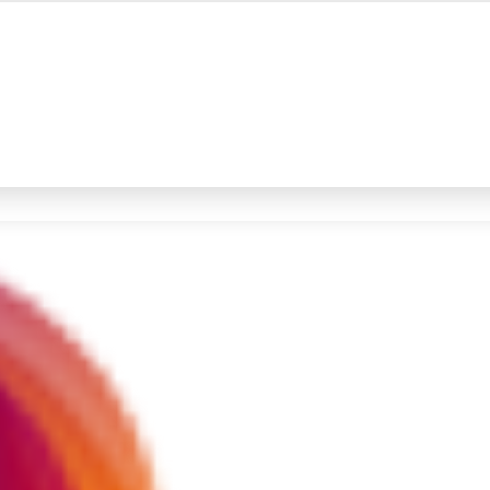
#4
iran
#5
gempa hari ini
Promoted
Terakhir yang dicari
Loading...