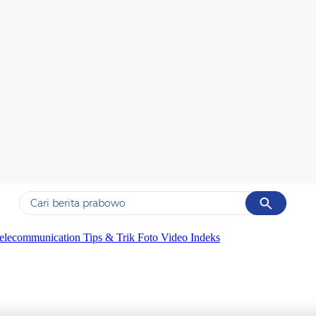
Cancel
Yang sedang ramai dicari
elecommunication
Tips & Trik
Foto
Video
Indeks
#1
data live draw sgp
#2
kebakaran
#3
prabowo