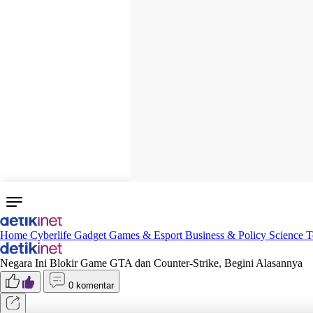
Home
Cyberlife
Gadget
Games & Esport
Business & Policy
Science
T
Negara Ini Blokir Game GTA dan Counter-Strike, Begini Alasannya
0 komentar