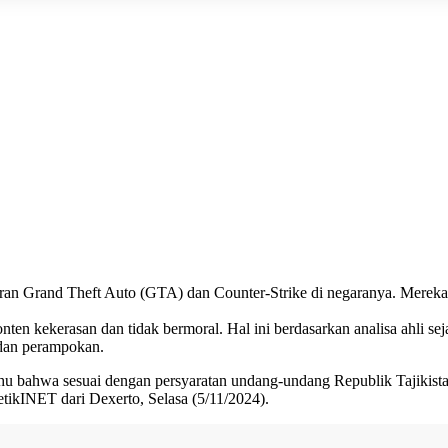
iran
Grand Theft Auto (GTA)
dan
Counter-Strike
di negaranya. Mereka
en kekerasan dan tidak bermoral. Hal ini berdasarkan analisa ahli s
dan perampokan.
u bahwa sesuai dengan persyaratan undang-undang Republik Tajikistan, 
etikINET
dari Dexerto, Selasa (5/11/2024).