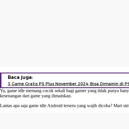
Baca juga:
3 Game Gratis PS Plus November 2024, Bisa Dimainin di 
Ya, game idle memang cocok sekali bagi gamer yang tidak punya banya
kesenangan dari game yang dimainkan.
Lantas apa saja
game idle Android terseru
yang wajib dicoba? Mari sim