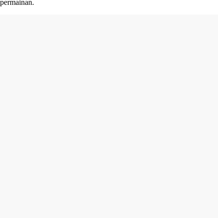
permainan.