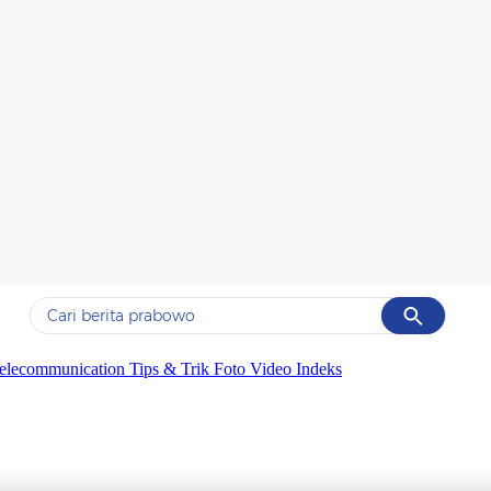
Cancel
Yang sedang ramai dicari
elecommunication
Tips & Trik
Foto
Video
Indeks
#1
data live draw sgp
#2
gempa hari ini
#3
prabowo