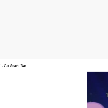
1. Cat Snack Bar