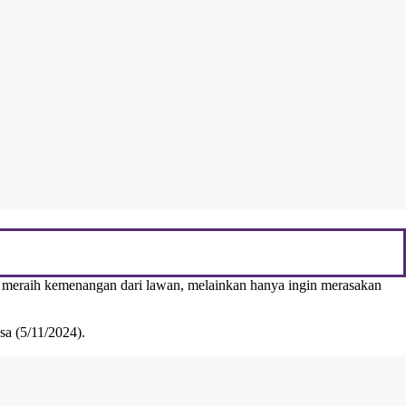
a meraih kemenangan dari lawan, melainkan hanya ingin merasakan
sa (5/11/2024).