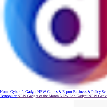
Home
Cyberlife
Gadget
NEW
Games & Esport
Business & Policy
Sc
Terpopuler
NEW
Gadget of the Month
NEW
Lab Gadget
NEW
Geeks