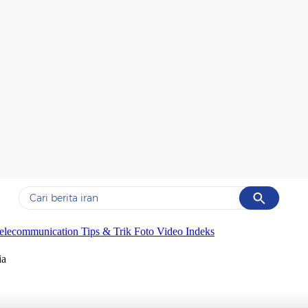
Cancel
Yang sedang ramai dicari
elecommunication
Tips & Trik
Foto
Video
Indeks
#1
data live draw sgp
ia
#2
kebakaran
#3
prabowo