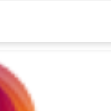
#4
iran
#5
gempa hari ini
Promoted
Terakhir yang dicari
Loading...