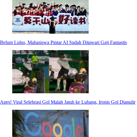
Belum Lulus, Mahasiswa Pintar AI Sudah Ditawari Gaji Fantastis
Apes! Viral Selebrasi Gol Malah Jatuh ke Lubang, Ironis Gol Dianulir