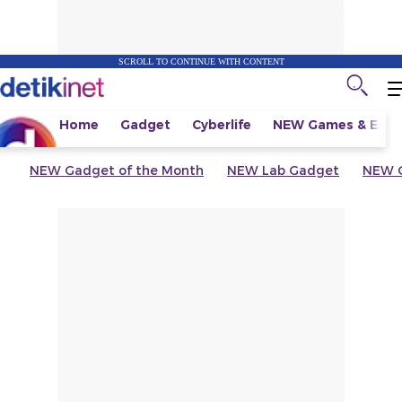
SCROLL TO CONTINUE WITH CONTENT
Home
Gadget
Cyberlife
NEW
Games & Espo
NEW
Gadget of the Month
NEW
Lab Gadget
NEW
G