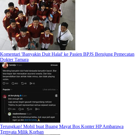
Komentari 'Banyakin Duit Halal' ke Pasien BPJS Berujung Pemecatan
Dokter Tamara
Terungkap! Mobil buat Buang Mayat Bos Konter HP Ambarawa
Ternyata Milik Korban