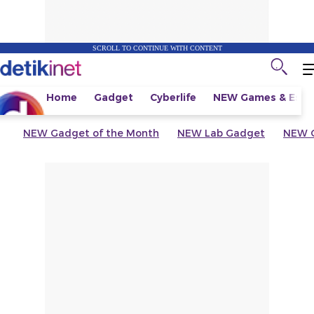
SCROLL TO CONTINUE WITH CONTENT
Home
Gadget
Cyberlife
NEW
Games & Espo
NEW
Gadget of the Month
NEW
Lab Gadget
NEW
G