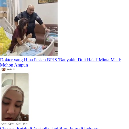
Dokter yang Hina Pasien BPJS 'Banyakin Duit Halal' Minta Maaf:
Mohon Ampun
Chelsea: Betah di Australia, tapi Buru-buru di Indonesia