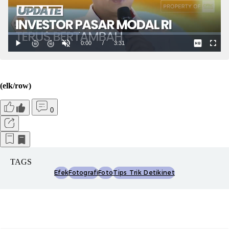
(elk/row)
0
TAGS
Efek
Fotografi
Foto
Tips Trik Detikinet