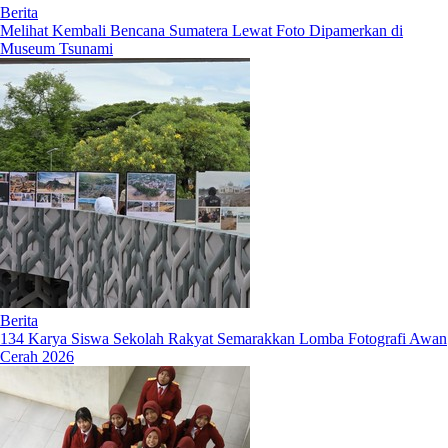
Berita
Melihat Kembali Bencana Sumatera Lewat Foto Dipamerkan di
Museum Tsunami
Berita
134 Karya Siswa Sekolah Rakyat Semarakkan Lomba Fotografi Awan
Cerah 2026