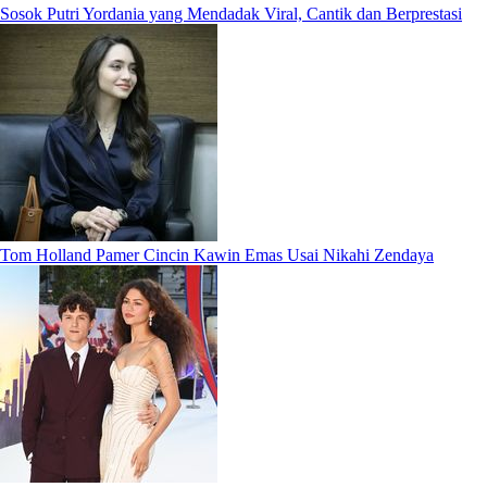
Sosok Putri Yordania yang Mendadak Viral, Cantik dan Berprestasi
Tom Holland Pamer Cincin Kawin Emas Usai Nikahi Zendaya