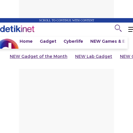
SCROLL TO CONTINUE WITH CONTENT
Home
Gadget
Cyberlife
NEW
Games & Espo
NEW
Gadget of the Month
NEW
Lab Gadget
NEW
G