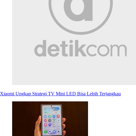
Xiaomi Ungkap Strategi TV Mini LED Bisa Lebih Terjangkau