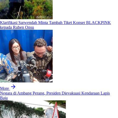
Klarifikasi Sarwendah Minta Tambah Tiket Konser BLACKPINK
kepada Ruben Onsu
More
Negara di Ambang Perang, Presiden Dievakuasi Kendaraan Lapis
Baja