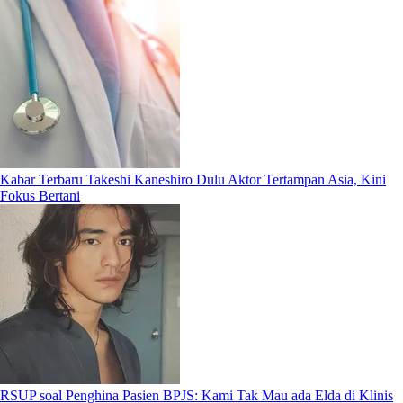
Kabar Terbaru Takeshi Kaneshiro Dulu Aktor Tertampan Asia, Kini
Fokus Bertani
RSUP soal Penghina Pasien BPJS: Kami Tak Mau ada Elda di Klinis