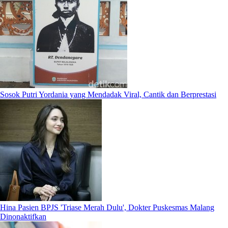
Sosok Putri Yordania yang Mendadak Viral, Cantik dan Berprestasi
Hina Pasien BPJS 'Triase Merah Dulu', Dokter Puskesmas Malang
Dinonaktifkan