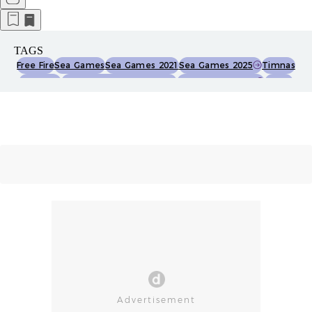
TAGS
Free Fire
Sea Games
Sea Games 2021
Sea Games 2025
Timnas
Indonesia
Timnas Esports Indonesia
Timnas Indonesia
Esport
Esports