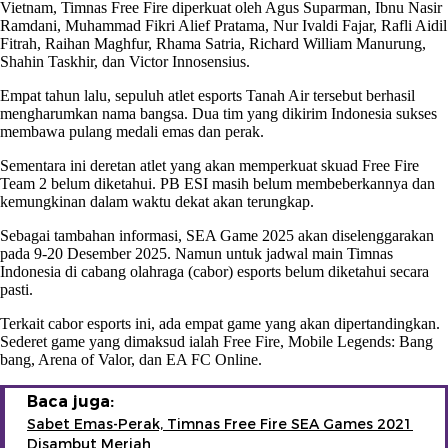
Vietnam, Timnas Free Fire diperkuat oleh Agus Suparman, Ibnu Nasir
Ramdani, Muhammad Fikri Alief Pratama, Nur Ivaldi Fajar, Rafli Aidil
Fitrah, Raihan Maghfur, Rhama Satria, Richard William Manurung,
Shahin Taskhir, dan Victor Innosensius.
Empat tahun lalu, sepuluh atlet esports Tanah Air tersebut berhasil
mengharumkan nama bangsa. Dua tim yang dikirim Indonesia sukses
membawa pulang medali emas dan perak.
Sementara ini deretan atlet yang akan memperkuat skuad Free Fire
Team 2 belum diketahui. PB ESI masih belum membeberkannya dan
kemungkinan dalam waktu dekat akan terungkap.
Sebagai tambahan informasi, SEA Game 2025 akan diselenggarakan
pada 9-20 Desember 2025. Namun untuk jadwal main Timnas
Indonesia di cabang olahraga (cabor) esports belum diketahui secara
pasti.
Terkait cabor esports ini, ada empat game yang akan dipertandingkan.
Sederet game yang dimaksud ialah Free Fire, Mobile Legends: Bang
bang, Arena of Valor, dan EA FC Online.
Baca juga:
Sabet Emas-Perak, Timnas Free Fire SEA Games 2021
Disambut Meriah