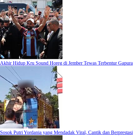
Akhir Hidup Kru Sound Horeg di Jember Tewas Terbentur Gapura
Sosok Putri Yordania yang Mendadak Viral, Cantik dan Berprestasi