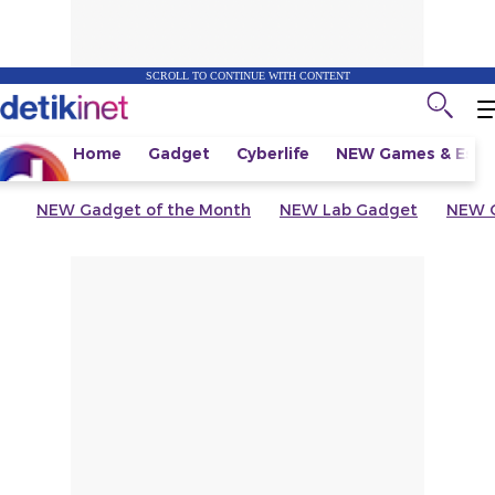
SCROLL TO CONTINUE WITH CONTENT
Home
Gadget
Cyberlife
NEW
Games & Espo
NEW
Gadget of the Month
NEW
Lab Gadget
NEW
G