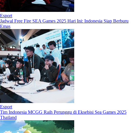
Esport
Jadwal Free Fire SEA Games 2025 Hari Ini: Indonesia Siap Berburu
Emas
Esport
Tim Indonesia MCGG Raih Perunggu di Eksebisi Sea Games 2025
Thailand