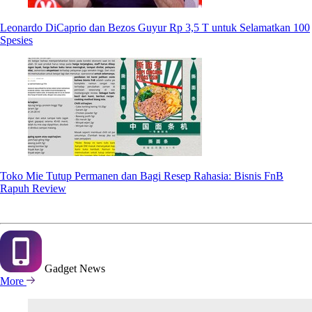
Leonardo DiCaprio dan Bezos Guyur Rp 3,5 T untuk Selamatkan 100
Spesies
Toko Mie Tutup Permanen dan Bagi Resep Rahasia: Bisnis FnB
Rapuh Review
Gadget
News
More