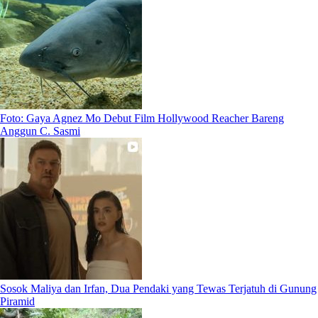
Foto: Gaya Agnez Mo Debut Film Hollywood Reacher Bareng
Anggun C. Sasmi
Sosok Maliya dan Irfan, Dua Pendaki yang Tewas Terjatuh di Gunung
Piramid