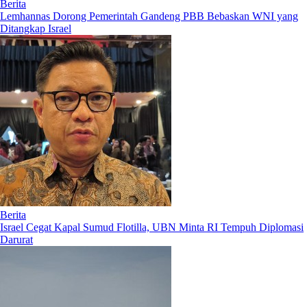
Berita
Lemhannas Dorong Pemerintah Gandeng PBB Bebaskan WNI yang
Ditangkap Israel
Berita
Israel Cegat Kapal Sumud Flotilla, UBN Minta RI Tempuh Diplomasi
Darurat