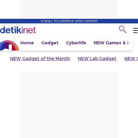
SCROLL TO CONTINUE WITH CONTENT
Home
Gadget
Cyberlife
NEW
Games & Espo
NEW
Gadget of the Month
NEW
Lab Gadget
NEW
G