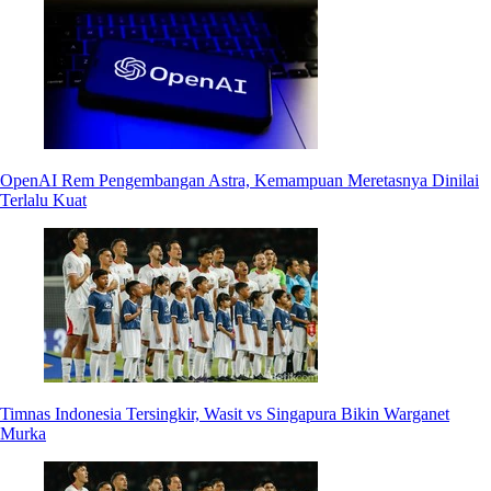
OpenAI Rem Pengembangan Astra, Kemampuan Meretasnya Dinilai
Terlalu Kuat
Timnas Indonesia Tersingkir, Wasit vs Singapura Bikin Warganet
Murka