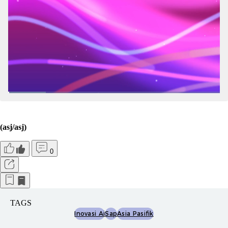
(asj/asj)
0
TAGS
Inovasi Ai
Sap
Asia Pasifik