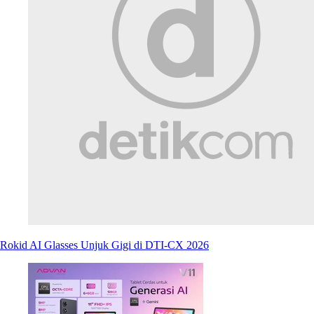
Rokid AI Glasses Unjuk Gigi di DTI-CX 2026