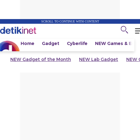
SCROLL TO CONTINUE WITH CONTENT
Home
Gadget
Cyberlife
NEW
Games & Espo
NEW
Gadget of the Month
NEW
Lab Gadget
NEW
G