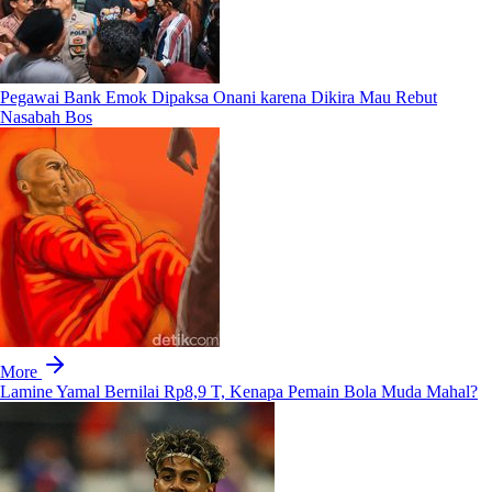
Pegawai Bank Emok Dipaksa Onani karena Dikira Mau Rebut
Nasabah Bos
More
Lamine Yamal Bernilai Rp8,9 T, Kenapa Pemain Bola Muda Mahal?