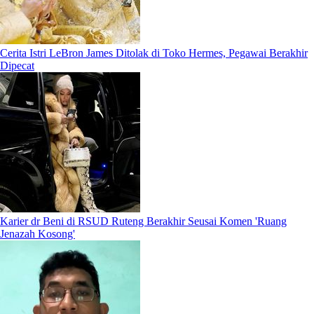
Cerita Istri LeBron James Ditolak di Toko Hermes, Pegawai Berakhir
Dipecat
Karier dr Beni di RSUD Ruteng Berakhir Seusai Komen 'Ruang
Jenazah Kosong'