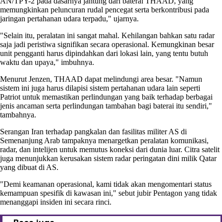
AN/TPY-2 pada dasarnya jantung dari baterai THAAD, yang
memungkinkan peluncuran rudal pencegat serta berkontribusi pada
jaringan pertahanan udara terpadu," ujarnya.
"Selain itu, peralatan ini sangat mahal. Kehilangan bahkan satu radar
saja jadi peristiwa signifikan secara operasional. Kemungkinan besar
unit pengganti harus dipindahkan dari lokasi lain, yang tentu butuh
waktu dan upaya," imbuhnya.
Menurut Jenzen, THAAD dapat melindungi area besar. "Namun
sistem ini juga harus dilapisi sistem pertahanan udara lain seperti
Patriot untuk memastikan perlindungan yang baik terhadap berbagai
jenis ancaman serta perlindungan tambahan bagi baterai itu sendiri,"
tambahnya.
Serangan Iran terhadap pangkalan dan fasilitas militer AS di
Semenanjung Arab tampaknya menargetkan peralatan komunikasi,
radar, dan intelijen untuk memutus koneksi dari dunia luar. Citra satelit
juga menunjukkan kerusakan sistem radar peringatan dini milik Qatar
yang dibuat di AS.
"Demi keamanan operasional, kami tidak akan mengomentari status
kemampuan spesifik di kawasan ini," sebut jubir Pentagon yang tidak
menanggapi insiden ini secara rinci.