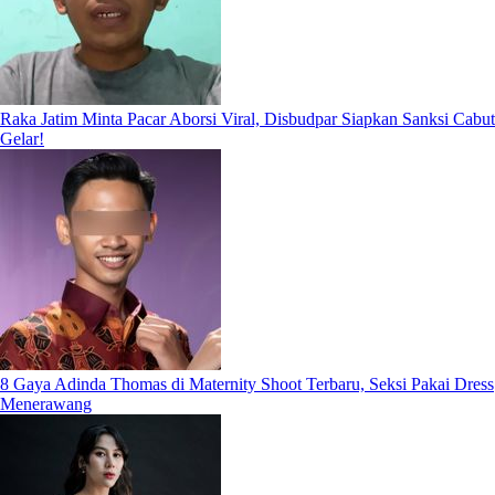
Raka Jatim Minta Pacar Aborsi Viral, Disbudpar Siapkan Sanksi Cabut
Gelar!
8 Gaya Adinda Thomas di Maternity Shoot Terbaru, Seksi Pakai Dress
Menerawang