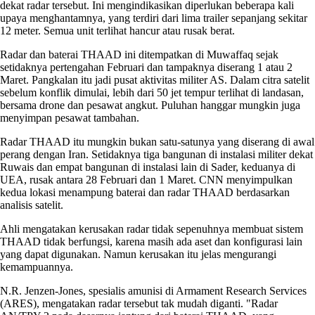
dekat radar tersebut. Ini mengindikasikan diperlukan beberapa kali
upaya menghantamnya, yang terdiri dari lima trailer sepanjang sekitar
12 meter. Semua unit terlihat hancur atau rusak berat.
Radar dan baterai THAAD ini ditempatkan di Muwaffaq sejak
setidaknya pertengahan Februari dan tampaknya diserang 1 atau 2
Maret. Pangkalan itu jadi pusat aktivitas militer AS. Dalam citra satelit
sebelum konflik dimulai, lebih dari 50 jet tempur terlihat di landasan,
bersama drone dan pesawat angkut. Puluhan hanggar mungkin juga
menyimpan pesawat tambahan.
Radar THAAD itu mungkin bukan satu-satunya yang diserang di awal
perang dengan Iran. Setidaknya tiga bangunan di instalasi militer dekat
Ruwais dan empat bangunan di instalasi lain di Sader, keduanya di
UEA, rusak antara 28 Februari dan 1 Maret. CNN menyimpulkan
kedua lokasi menampung baterai dan radar THAAD berdasarkan
analisis satelit.
Ahli mengatakan kerusakan radar tidak sepenuhnya membuat sistem
THAAD tidak berfungsi, karena masih ada aset dan konfigurasi lain
yang dapat digunakan. Namun kerusakan itu jelas mengurangi
kemampuannya.
N.R. Jenzen-Jones, spesialis amunisi di Armament Research Services
(ARES), mengatakan radar tersebut tak mudah diganti. "Radar