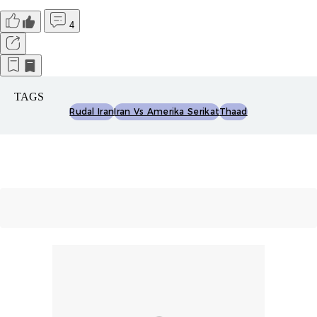
4
TAGS
Rudal Iran
Iran Vs Amerika Serikat
Thaad