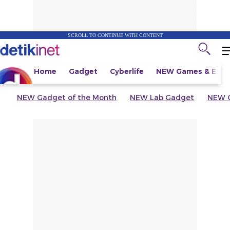
SCROLL TO CONTINUE WITH CONTENT
Home
Gadget
Cyberlife
NEW
Games & Espo
NEW
Gadget of the Month
NEW
Lab Gadget
NEW
G