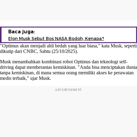
Baca juga:
Elon Musk Sebut Bos NASA Bodoh, Kenapa?
"Optimus akan menjadi ahli bedah yang luar biasa," kata Musk, seperti
dikutip dari CNBC, Sabtu (25/10/2025).
Musk menambahkan kombinasi robot Optimus dan teknologi self-
driving dapat memberantas kemiskinan. "Anda bisa menciptakan dunia
tanpa kemiskinan, di mana semua orang memiliki akses ke perawatan
medis terbaik," ujar Musk.
ADVERTISEMENT