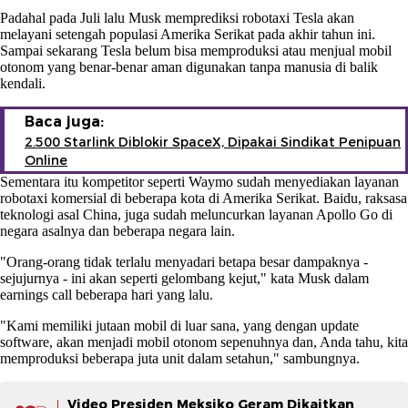
Padahal pada Juli lalu Musk memprediksi robotaxi Tesla akan
melayani setengah populasi Amerika Serikat pada akhir tahun ini.
Sampai sekarang Tesla belum bisa memproduksi atau menjual mobil
otonom yang benar-benar aman digunakan tanpa manusia di balik
kendali.
Baca juga:
2.500 Starlink Diblokir SpaceX, Dipakai Sindikat Penipuan
Online
Sementara itu kompetitor seperti Waymo sudah menyediakan layanan
robotaxi komersial di beberapa kota di Amerika Serikat. Baidu, raksasa
teknologi asal China, juga sudah meluncurkan layanan Apollo Go di
negara asalnya dan beberapa negara lain.
"Orang-orang tidak terlalu menyadari betapa besar dampaknya -
sejujurnya - ini akan seperti gelombang kejut," kata Musk dalam
earnings call beberapa hari yang lalu.
"Kami memiliki jutaan mobil di luar sana, yang dengan update
software, akan menjadi mobil otonom sepenuhnya dan, Anda tahu, kita
memproduksi beberapa juta unit dalam setahun," sambungnya.
Video Presiden Meksiko Geram Dikaitkan