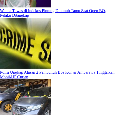
Wanita Tewas di Indekos Pinrang Dibunuh Tamu Saat Open BO,
Pelaku Ditangkap
Polisi Ungkap Alasan 2 Pembunuh Bos Konter Ambarawa Tinggalkan
Mobil-HP Curian