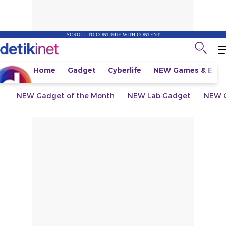
SCROLL TO CONTINUE WITH CONTENT
Home
Gadget
Cyberlife
NEW
Games & Espo
NEW
Gadget of the Month
NEW
Lab Gadget
NEW
G