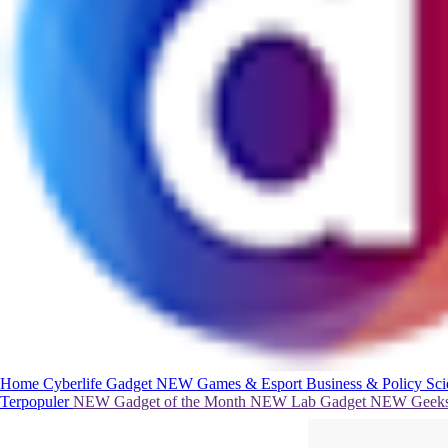
Home
Cyberlife
Gadget
NEW
Games & Esport
Business & Policy
Sc
Terpopuler
NEW
Gadget of the Month
NEW
Lab Gadget
NEW
Geeks