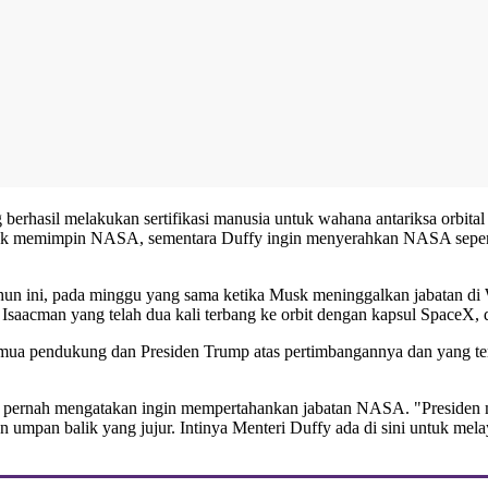
rhasil melakukan sertifikasi manusia untuk wahana antariksa orbital
untuk memimpin NASA, sementara Duffy ingin menyerahkan NASA se
un ini, pada minggu yang sama ketika Musk meninggalkan jabatan di
acman yang telah dua kali terbang ke orbit dengan kapsul SpaceX, d
semua pendukung dan Presiden Trump atas pertimbangannya dan yang ter
ak pernah mengatakan ingin mempertahankan jabatan NASA. "Presiden m
umpan balik yang jujur. Intinya Menteri Duffy ada di sini untuk mel