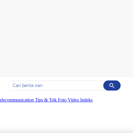
Cancel
Yang sedang ramai dicari
elecommunication
Tips & Trik
Foto
Video
Indeks
#1
data live draw sgp
#2
piala presiden 2026
#3
prabowo