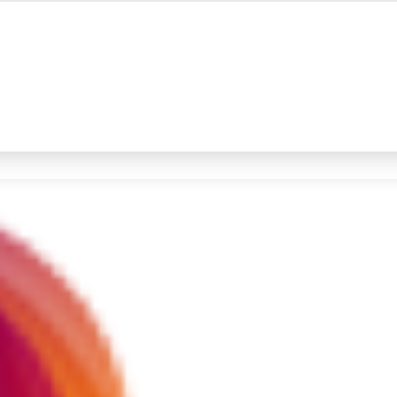
#4
iran
#5
gempa hari ini
Promoted
Terakhir yang dicari
Loading...