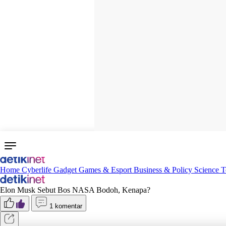
Home
Cyberlife
Gadget
Games & Esport
Business & Policy
Science
T
Elon Musk Sebut Bos NASA Bodoh, Kenapa?
1 komentar