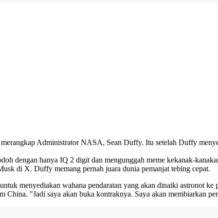
merangkap Administrator NASA, Sean Duffy. Itu setelah Duffy men
 dengan hanya IQ 2 digit dan mengunggah meme kekanak-kanakan. "
usk di X. Duffy memang pernah juara dunia pemanjat tebing cepat.
tuk menyediakan wahana pendaratan yang akan dinaiki astronot ke per
hina. "Jadi saya akan buka kontraknya. Saya akan membiarkan perus