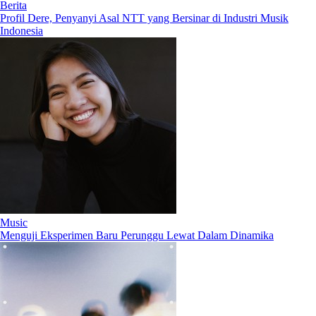
Berita
Profil Dere, Penyanyi Asal NTT yang Bersinar di Industri Musik
Indonesia
Music
Menguji Eksperimen Baru Perunggu Lewat Dalam Dinamika