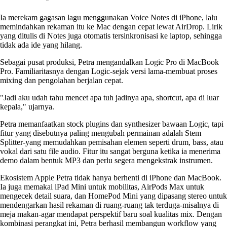
Ia merekam gagasan lagu menggunakan Voice Notes di iPhone, lalu
memindahkan rekaman itu ke Mac dengan cepat lewat AirDrop. Lirik
yang ditulis di Notes juga otomatis tersinkronisasi ke laptop, sehingga
tidak ada ide yang hilang.
Sebagai pusat produksi, Petra mengandalkan Logic Pro di MacBook
Pro. Familiaritasnya dengan Logic-sejak versi lama-membuat proses
mixing dan pengolahan berjalan cepat.
"Jadi aku udah tahu mencet apa tuh jadinya apa, shortcut, apa di luar
kepala," ujarnya.
Petra memanfaatkan stock plugins dan synthesizer bawaan Logic, tapi
fitur yang disebutnya paling mengubah permainan adalah Stem
Splitter-yang memudahkan pemisahan elemen seperti drum, bass, atau
vokal dari satu file audio. Fitur itu sangat berguna ketika ia menerima
demo dalam bentuk MP3 dan perlu segera mengekstrak instrumen.
Ekosistem Apple Petra tidak hanya berhenti di iPhone dan MacBook.
Ia juga memakai iPad Mini untuk mobilitas, AirPods Max untuk
mengecek detail suara, dan HomePod Mini yang dipasang stereo untuk
mendengarkan hasil rekaman di ruang-ruang tak terduga-misalnya di
meja makan-agar mendapat perspektif baru soal kualitas mix. Dengan
kombinasi perangkat ini, Petra berhasil membangun workflow yang