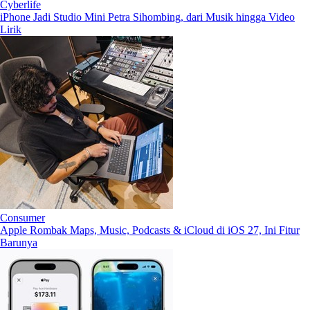
Cyberlife
iPhone Jadi Studio Mini Petra Sihombing, dari Musik hingga Video
Lirik
Consumer
Apple Rombak Maps, Music, Podcasts & iCloud di iOS 27, Ini Fitur
Barunya