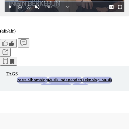
(afr/afr)
TAGS
Petra Sihombing
Musik Independen
Teknologi Musik
Ekosistem Apple
Logic Pro