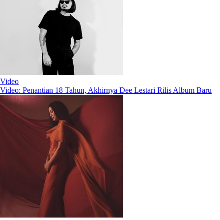
Video
Video: Penantian 18 Tahun, Akhirnya Dee Lestari Rilis Album Baru