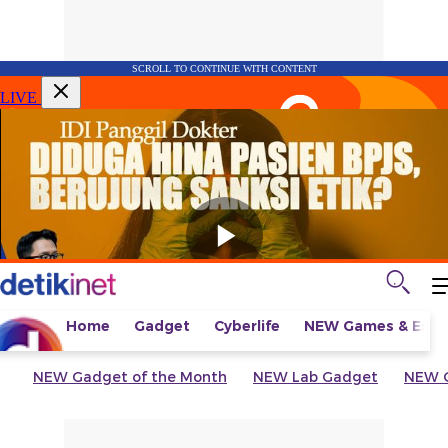
SCROLL TO CONTINUE WITH CONTENT
LIVE
Home
Gadget
Cyberlife
NEW
Games & Espo
NEW
Gadget of the Month
NEW
Lab Gadget
NEW
G