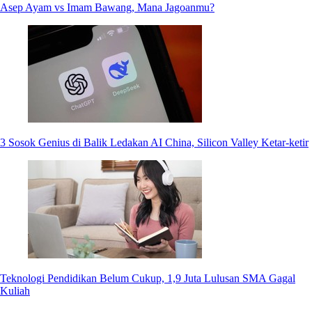
Asep Ayam vs Imam Bawang, Mana Jagoanmu?
3 Sosok Genius di Balik Ledakan AI China, Silicon Valley Ketar-ketir
Teknologi Pendidikan Belum Cukup, 1,9 Juta Lulusan SMA Gagal
Kuliah