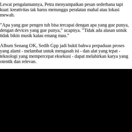
Lewat pengalamannya, Petra menyampaikan pesan sederhana tapi
kuat: kreativitas tak harus menunggu peralatan mahal atau lokasi
mewah.
"Apa yang gue pengen tuh bisa tercapai dengan apa yang gue punya,
dengan devices yang gue punya," ucapnya. "Tidak ada alasan untuk
tidak bikin musik kalau emang mau."
Album Senang OK, Sedih Gpp jadi bukti bahwa perpaduan proses
yang alami - melambat untuk mengasah isi - dan alat yang tepat -
teknologi yang mempercepat eksekusi - dapat melahirkan karya yang
otentik dan relevan.