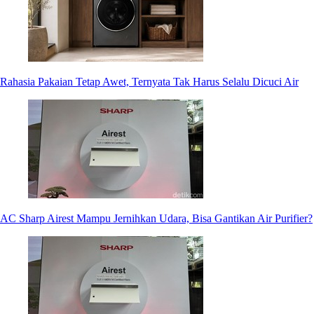
Rahasia Pakaian Tetap Awet, Ternyata Tak Harus Selalu Dicuci Air
AC Sharp Airest Mampu Jernihkan Udara, Bisa Gantikan Air Purifier?