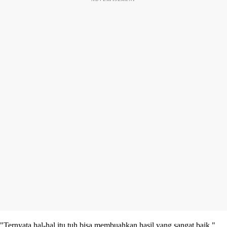
"Ternyata hal-hal itu tuh bisa membuahkan hasil yang sangat baik,"