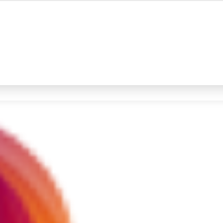
#4
iran
#5
gempa hari ini
Promoted
Terakhir yang dicari
Loading...