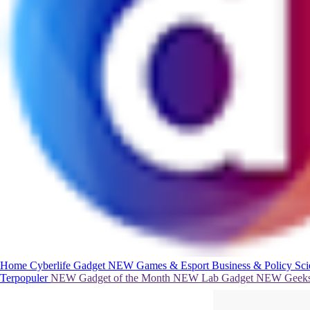
Home
Cyberlife
Gadget
NEW
Games & Esport
Business & Policy
Sc
Terpopuler
NEW
Gadget of the Month
NEW
Lab Gadget
NEW
Geeks