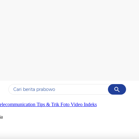
Cancel
Yang sedang ramai dicari
elecommunication
Tips & Trik
Foto
Video
Indeks
#1
data live draw sgp
ia
#2
piala presiden 2026
#3
prabowo