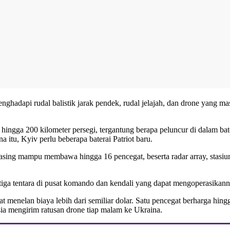
ghadapi rudal balistik jarak pendek, rudal jelajah, dan drone yang ma
ingga 200 kilometer persegi, tergantung berapa peluncur di dalam bate
a itu, Kyiv perlu beberapa baterai Patriot baru.
masing mampu membawa hingga 16 pencegat, beserta radar array, stasiun
a tiga tentara di pusat komando dan kendali yang dapat mengoperasikan
at menelan biaya lebih dari semiliar dolar. Satu pencegat berharga h
a mengirim ratusan drone tiap malam ke Ukraina.