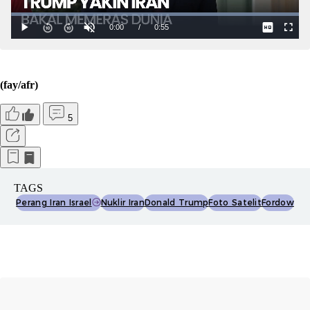
(fay/afr)
5
TAGS
Perang Iran Israel
Nuklir Iran
Donald Trump
Foto Satelit
Fordow