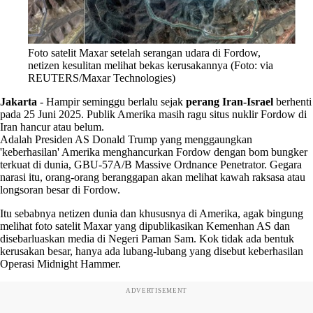
Foto satelit Maxar setelah serangan udara di Fordow,
netizen kesulitan melihat bekas kerusakannya (Foto: via
REUTERS/Maxar Technologies)
Jakarta
-
Hampir seminggu berlalu sejak
perang Iran-Israel
berhenti
pada 25 Juni 2025. Publik Amerika masih ragu situs nuklir Fordow di
Iran hancur atau belum.
Adalah Presiden AS Donald Trump yang menggaungkan
'keberhasilan' Amerika menghancurkan Fordow dengan bom bungker
terkuat di dunia, GBU-57A/B Massive Ordnance Penetrator. Gegara
narasi itu, orang-orang beranggapan akan melihat kawah raksasa atau
longsoran besar di Fordow.
Itu sebabnya netizen dunia dan khususnya di Amerika, agak bingung
melihat foto satelit Maxar yang dipublikasikan Kemenhan AS dan
disebarluaskan media di Negeri Paman Sam. Kok tidak ada bentuk
kerusakan besar, hanya ada lubang-lubang yang disebut keberhasilan
Operasi Midnight Hammer.
ADVERTISEMENT