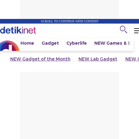
SCROLL TO CONTINUE WITH CONTENT
Home
Gadget
Cyberlife
NEW
Games & Espo
NEW
Gadget of the Month
NEW
Lab Gadget
NEW
G