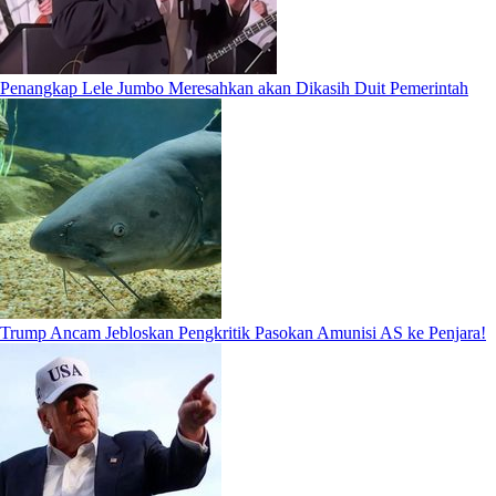
Penangkap Lele Jumbo Meresahkan akan Dikasih Duit Pemerintah
Trump Ancam Jebloskan Pengkritik Pasokan Amunisi AS ke Penjara!