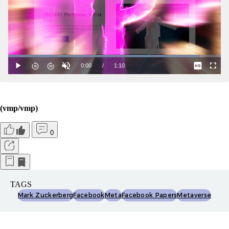
(vmp/vmp)
0
TAGS
Mark Zuckerberg
Facebook
Meta
Facebook Papers
Metaverse