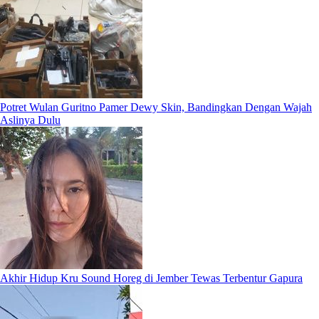
Potret Wulan Guritno Pamer Dewy Skin, Bandingkan Dengan Wajah
Aslinya Dulu
Akhir Hidup Kru Sound Horeg di Jember Tewas Terbentur Gapura