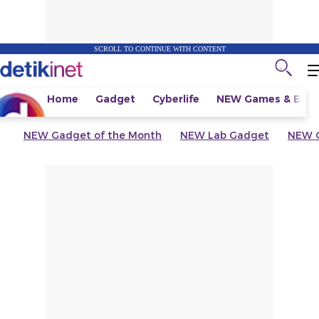
SCROLL TO CONTINUE WITH CONTENT
Home
Gadget
Cyberlife
NEW
Games & Espo
NEW
Gadget of the Month
NEW
Lab Gadget
NEW
G