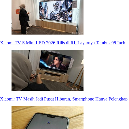
Xiaomi TV S Mini LED 2026 Rilis di RI, Layarnya Tembus 98 Inch
Xiaomi: TV Masih Jadi Pusat Hiburan, Smartphone Hanya Pelengkap