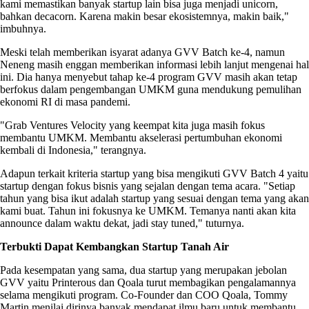
kami memastikan banyak startup lain bisa juga menjadi unicorn,
bahkan decacorn. Karena makin besar ekosistemnya, makin baik,"
imbuhnya.
Meski telah memberikan isyarat adanya GVV Batch ke-4, namun
Neneng masih enggan memberikan informasi lebih lanjut mengenai hal
ini. Dia hanya menyebut tahap ke-4 program GVV masih akan tetap
berfokus dalam pengembangan UMKM guna mendukung pemulihan
ekonomi RI di masa pandemi.
"Grab Ventures Velocity yang keempat kita juga masih fokus
membantu UMKM. Membantu akselerasi pertumbuhan ekonomi
kembali di Indonesia," terangnya.
Adapun terkait kriteria startup yang bisa mengikuti GVV Batch 4 yaitu
startup dengan fokus bisnis yang sejalan dengan tema acara. "Setiap
tahun yang bisa ikut adalah startup yang sesuai dengan tema yang akan
kami buat. Tahun ini fokusnya ke UMKM. Temanya nanti akan kita
announce dalam waktu dekat, jadi stay tuned," tuturnya.
Terbukti Dapat Kembangkan Startup Tanah Air
Pada kesempatan yang sama, dua startup yang merupakan jebolan
GVV yaitu Printerous dan Qoala turut membagikan pengalamannya
selama mengikuti program. Co-Founder dan COO Qoala, Tommy
Martin menilai dirinya banyak mendapat ilmu baru untuk membantu