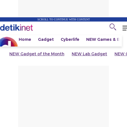
SCROLL TO CONTINUE WITH CONTENT
Home
Gadget
Cyberlife
NEW
Games & Espo
NEW
Gadget of the Month
NEW
Lab Gadget
NEW
G