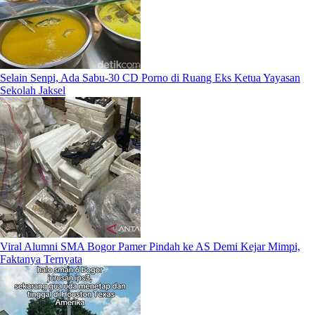
Selain Senpi, Ada Sabu-30 CD Porno di Ruang Eks Ketua Yayasan
Sekolah Jaksel
Viral Alumni SMA Bogor Pamer Pindah ke AS Demi Kejar Mimpi,
Faktanya Ternyata