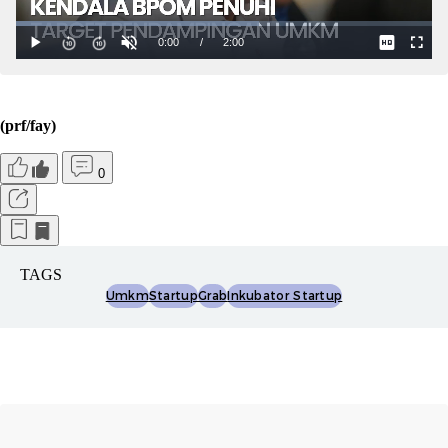
(prf/fay)
0
TAGS
Umkm
Startup
Grab
Inkubator Startup