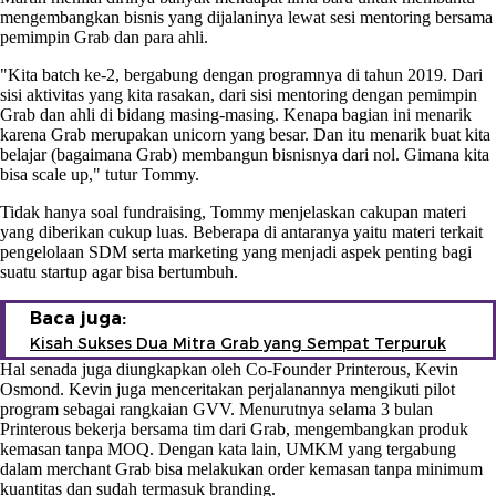
mengembangkan bisnis yang dijalaninya lewat sesi mentoring bersama
pemimpin Grab dan para ahli.
"Kita batch ke-2, bergabung dengan programnya di tahun 2019. Dari
sisi aktivitas yang kita rasakan, dari sisi mentoring dengan pemimpin
Grab dan ahli di bidang masing-masing. Kenapa bagian ini menarik
karena Grab merupakan unicorn yang besar. Dan itu menarik buat kita
belajar (bagaimana Grab) membangun bisnisnya dari nol. Gimana kita
bisa scale up," tutur Tommy.
Tidak hanya soal fundraising, Tommy menjelaskan cakupan materi
yang diberikan cukup luas. Beberapa di antaranya yaitu materi terkait
pengelolaan SDM serta marketing yang menjadi aspek penting bagi
suatu startup agar bisa bertumbuh.
Baca juga:
Kisah Sukses Dua Mitra Grab yang Sempat Terpuruk
Hal senada juga diungkapkan oleh Co-Founder Printerous, Kevin
Osmond. Kevin juga menceritakan perjalanannya mengikuti pilot
program sebagai rangkaian GVV. Menurutnya selama 3 bulan
Printerous bekerja bersama tim dari Grab, mengembangkan produk
kemasan tanpa MOQ. Dengan kata lain, UMKM yang tergabung
dalam merchant Grab bisa melakukan order kemasan tanpa minimum
kuantitas dan sudah termasuk branding.