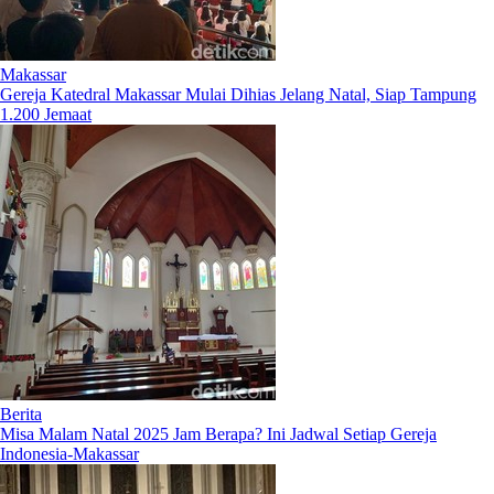
Makassar
Gereja Katedral Makassar Mulai Dihias Jelang Natal, Siap Tampung
1.200 Jemaat
Berita
Misa Malam Natal 2025 Jam Berapa? Ini Jadwal Setiap Gereja
Indonesia-Makassar