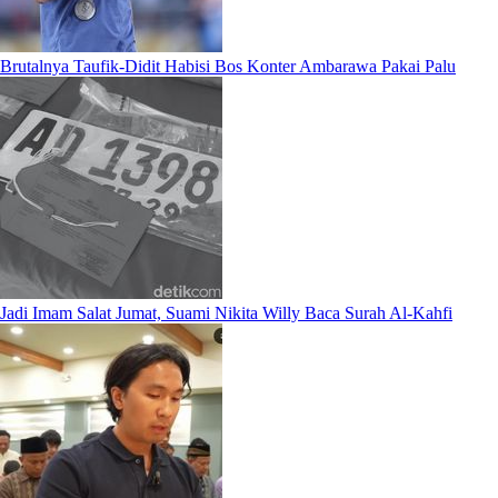
Brutalnya Taufik-Didit Habisi Bos Konter Ambarawa Pakai Palu
Jadi Imam Salat Jumat, Suami Nikita Willy Baca Surah Al-Kahfi