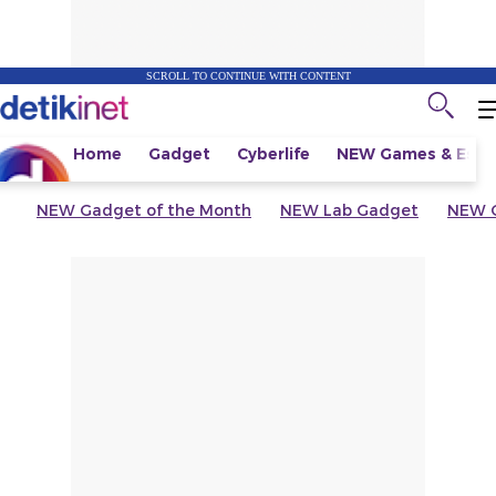
SCROLL TO CONTINUE WITH CONTENT
Home
Gadget
Cyberlife
NEW
Games & Espo
NEW
Gadget of the Month
NEW
Lab Gadget
NEW
G