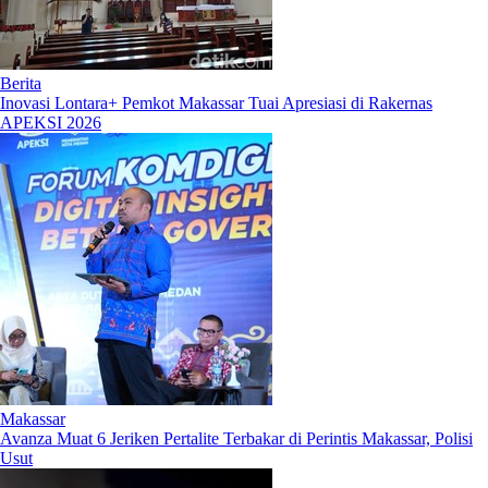
Berita
Inovasi Lontara+ Pemkot Makassar Tuai Apresiasi di Rakernas
APEKSI 2026
Makassar
Avanza Muat 6 Jeriken Pertalite Terbakar di Perintis Makassar, Polisi
Usut