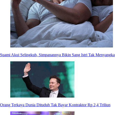
Suami Akui Selingkuh, Simpanannya Bikin Sang Istri Tak Menyangka
Orang Terkaya Dunia Dituduh Tak Bayar Kontraktor Rp 2,4 Triliun