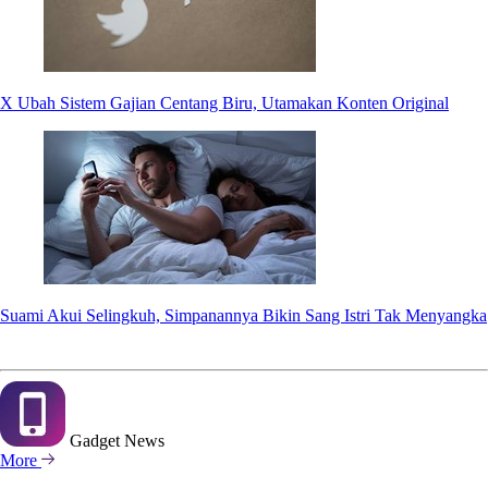
X Ubah Sistem Gajian Centang Biru, Utamakan Konten Original
Suami Akui Selingkuh, Simpanannya Bikin Sang Istri Tak Menyangka
Gadget
News
More