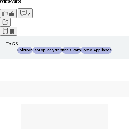
(vmp/vmp)
0
TAGS
Polytron
Laptop Polytron
Krisis Ram
Home Appliance