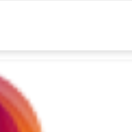
#4
iran
#5
prabowo
Promoted
Terakhir yang dicari
Loading...