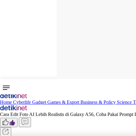
Home
Cyberlife
Gadget
Games & Esport
Business & Policy
Science
T
Cara Edit Foto AI Lebih Realistis di Galaxy A56, Coba Pakai Prompt I