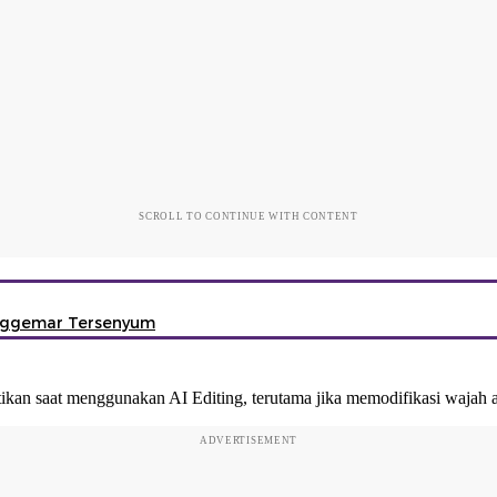
SCROLL TO CONTINUE WITH CONTENT
enggemar Tersenyum
kan saat menggunakan AI Editing, terutama jika memodifikasi wajah a
ADVERTISEMENT