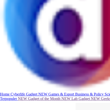
Home
Cyberlife
Gadget
NEW
Games & Esport
Business & Policy
Sc
Terpopuler
NEW
Gadget of the Month
NEW
Lab Gadget
NEW
Geeks