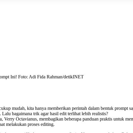
Prompt Ini! Foto: Adi Fida Rahman/detikINET
up mudah, kita hanya memberikan perintah dalam bentuk prompt saja
alu bagaimana trik agar hasil edit terlihat lebih realistis?
Verry Octavianus, membagikan beberapa panduan praktis untuk membuat 
aat melakukan proses editing.