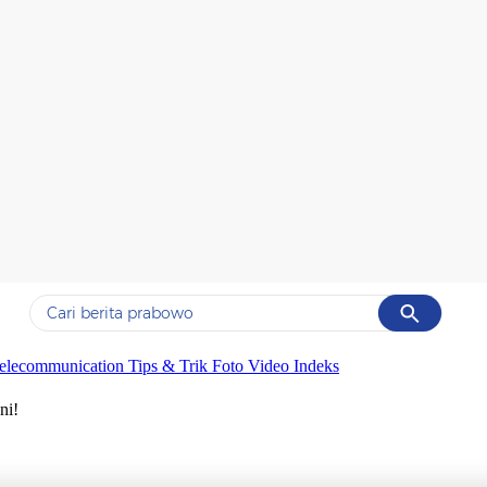
Cancel
Yang sedang ramai dicari
elecommunication
Tips & Trik
Foto
Video
Indeks
#1
gempa hari ini
ni!
#2
demo
#3
gempa