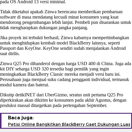
pada OS Android 13 versi minimal.
Tidak diketahui apakah Zinwa berencana memberikan pembaruan
software di masa mendatang kecuali minat konsumen yang kuat
mendorong pengembangan lebih lanjut. Pembeli pun disarankan untuk
tidak mengharapkan dukungan jangka panjang.
Jika proyek ini terbukti berhasil, Zinwa kabarnya mempertimbangkan
untuk menghidupkan kembali model BlackBerry lainnya, seperti
Passport dan KeyOne. KeyOne sendiri sudah menjalankan Android
saat dirilis.
Zinwa Q25 Pro dibanderol dengan harga USD 400 di China. Juga ada
kit DIY seharga USD 320 tersedia bagi pemilik yang ingin
meningkatkan BlackBerry Classic mereka menjadi versi baru ini.
Perusahaan juga menjual suku cadang pengganti individual, termasuk
modul kamera dan baterai.
Dikutip detikINET dari UberGizmo, seratus unit pertama Q25 Pro
diperkirakan akan dikirim ke konsumen pada akhir Agustus, dengan
produksi massal ditargetkan pada pertengahan September.
Baca juga:
Petisi Online Bangkitkan BlackBerry Gaet Dukungan Luas