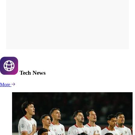
Tech
News
More