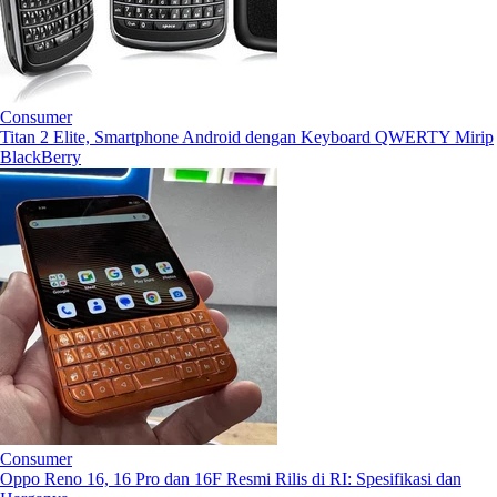
Consumer
Titan 2 Elite, Smartphone Android dengan Keyboard QWERTY Mirip
BlackBerry
Consumer
Oppo Reno 16, 16 Pro dan 16F Resmi Rilis di RI: Spesifikasi dan