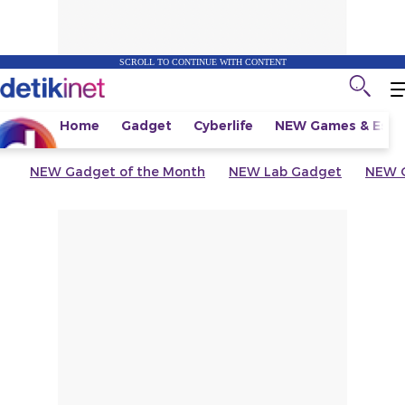
SCROLL TO CONTINUE WITH CONTENT
Home
Gadget
Cyberlife
NEW
Games & Espo
NEW
Gadget of the Month
NEW
Lab Gadget
NEW
G