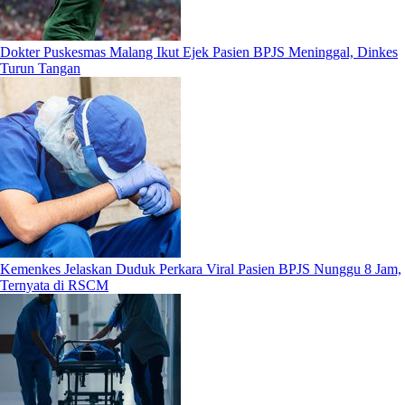
Dokter Puskesmas Malang Ikut Ejek Pasien BPJS Meninggal, Dinkes
Turun Tangan
Kemenkes Jelaskan Duduk Perkara Viral Pasien BPJS Nunggu 8 Jam,
Ternyata di RSCM