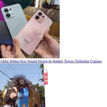
Akhir Hidup Kru Sound Horeg di Jember Tewas Terbentur Gapura