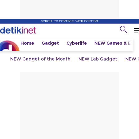
SCROLL TO CONTINUE WITH CONTENT
Home
Gadget
Cyberlife
NEW
Games & Espo
NEW
Gadget of the Month
NEW
Lab Gadget
NEW
G