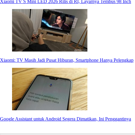
Xiaomi TV S Mini LED 2026 Rilis di RI, Layarnya Tembus 98 Inch
Xiaomi: TV Masih Jadi Pusat Hiburan, Smartphone Hanya Pelengkap
Google Assistant untuk Android Segera Dimatikan, Ini Penggantinya