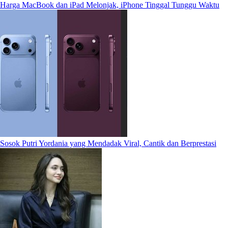
Harga MacBook dan iPad Melonjak, iPhone Tinggal Tunggu Waktu
Sosok Putri Yordania yang Mendadak Viral, Cantik dan Berprestasi