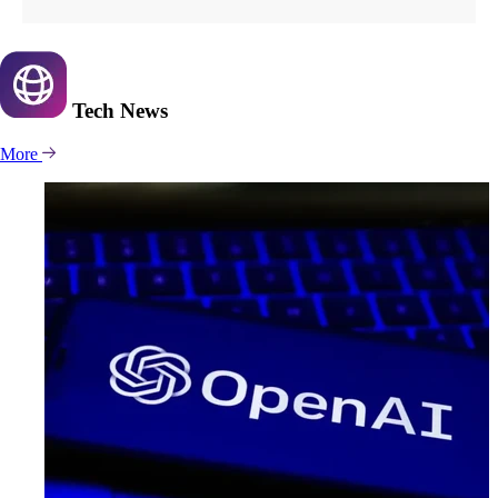
Tech
News
More