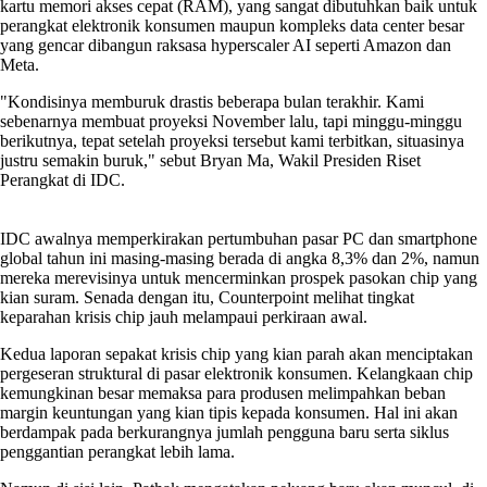
kartu memori akses cepat (RAM), yang sangat dibutuhkan baik untuk
perangkat elektronik konsumen maupun kompleks data center besar
yang gencar dibangun raksasa hyperscaler AI seperti Amazon dan
Meta.
"Kondisinya memburuk drastis beberapa bulan terakhir. Kami
sebenarnya membuat proyeksi November lalu, tapi minggu-minggu
berikutnya, tepat setelah proyeksi tersebut kami terbitkan, situasinya
justru semakin buruk," sebut Bryan Ma, Wakil Presiden Riset
Perangkat di IDC.
IDC awalnya memperkirakan pertumbuhan pasar PC dan smartphone
global tahun ini masing-masing berada di angka 8,3% dan 2%, namun
mereka merevisinya untuk mencerminkan prospek pasokan chip yang
kian suram. Senada dengan itu, Counterpoint melihat tingkat
keparahan krisis chip jauh melampaui perkiraan awal.
Kedua laporan sepakat krisis chip yang kian parah akan menciptakan
pergeseran struktural di pasar elektronik konsumen. Kelangkaan chip
kemungkinan besar memaksa para produsen melimpahkan beban
margin keuntungan yang kian tipis kepada konsumen. Hal ini akan
berdampak pada berkurangnya jumlah pengguna baru serta siklus
penggantian perangkat lebih lama.