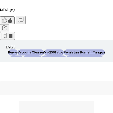
(afr/hps)
TAGS
Reiwa
Vacuum Cleaner
Vs-2501stbz
Peralatan Rumah Tangga
Nirkabel
Maxsuction
Uv Bed Cleaner
Teknologi Edgemaster