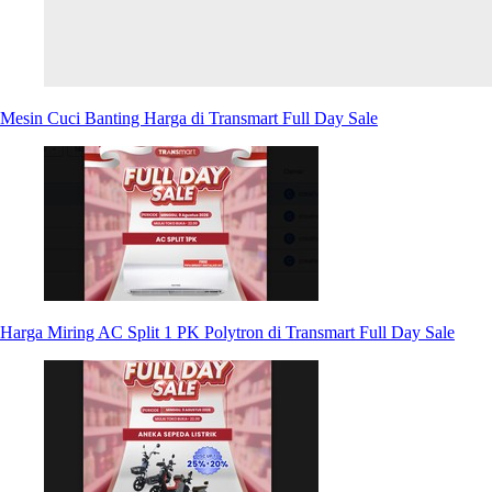
Mesin Cuci Banting Harga di Transmart Full Day Sale
Harga Miring AC Split 1 PK Polytron di Transmart Full Day Sale