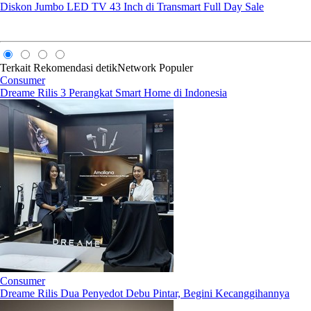
Diskon Jumbo LED TV 43 Inch di Transmart Full Day Sale
Terkait
Rekomendasi
detikNetwork
Populer
Consumer
Dreame Rilis 3 Perangkat Smart Home di Indonesia
Consumer
Dreame Rilis Dua Penyedot Debu Pintar, Begini Kecanggihannya