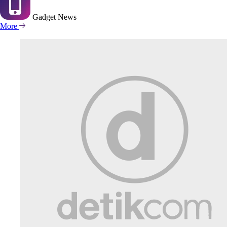
Gadget
News
More