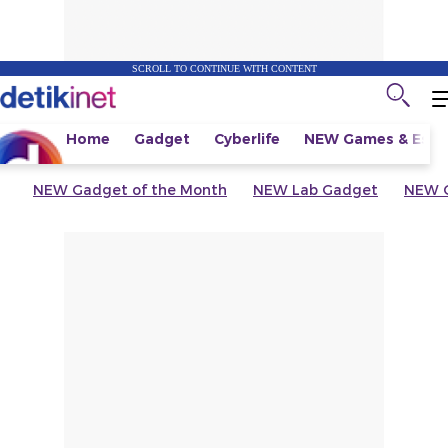
SCROLL TO CONTINUE WITH CONTENT
Home
Gadget
Cyberlife
NEW
Games & Espo
NEW
Gadget of the Month
NEW
Lab Gadget
NEW
G