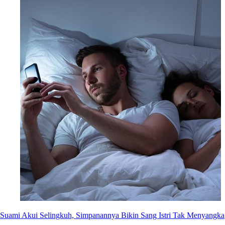
Suami Akui Selingkuh, Simpanannya Bikin Sang Istri Tak Menyangka