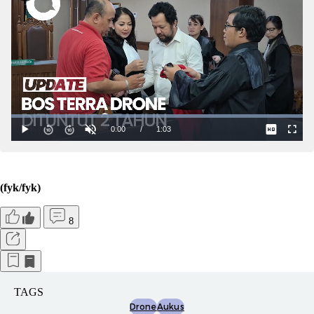
(fyk/fyk)
8
TAGS
Drone
Aukus