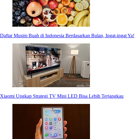
Daftar Musim Buah di Indonesia Berdasarkan Bulan, Ingat-ingat Ya!
Xiaomi Ungkap Strategi TV Mini LED Bisa Lebih Terjangkau