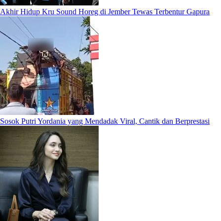
Akhir Hidup Kru Sound Horeg di Jember Tewas Terbentur Gapura
Sosok Putri Yordania yang Mendadak Viral, Cantik dan Berprestasi