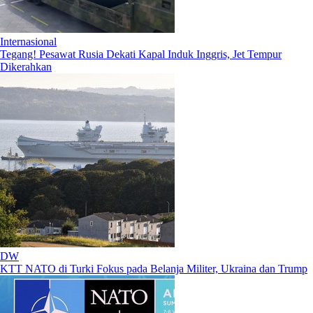
Internasional
Tegang! Pesawat Rusia Dekati Kapal Induk Inggris, Jet Tempur
Dikerahkan
DW
KTT NATO di Turki Fokus pada Belanja Militer, Ukraina dan Trump