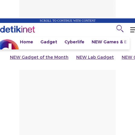
SCROLL TO CONTINUE WITH CONTENT
Home
Gadget
Cyberlife
NEW
Games & Espo
NEW
Gadget of the Month
NEW
Lab Gadget
NEW
G