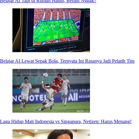
Belajar AI Tapi di Rumah Hantu, Berani Nggak?
Belajar AI Lewat Sepak Bola, Ternyata Ini Rasanya Jadi Pelatih Tim
Laga Hidup Mati Indonesia vs Singapura, Netizen: Harus Menang!