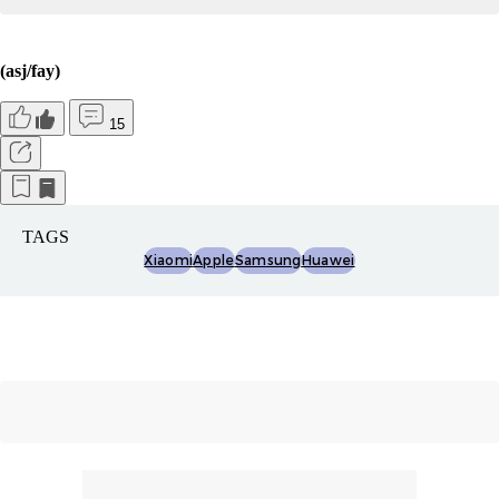
(asj/fay)
15
TAGS
Xiaomi
Apple
Samsung
Huawei