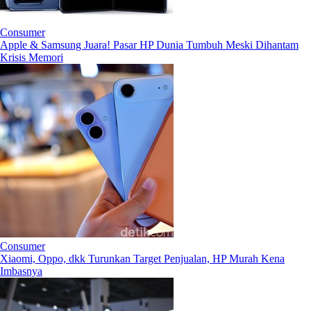
Consumer
Apple & Samsung Juara! Pasar HP Dunia Tumbuh Meski Dihantam
Krisis Memori
Consumer
Xiaomi, Oppo, dkk Turunkan Target Penjualan, HP Murah Kena
Imbasnya