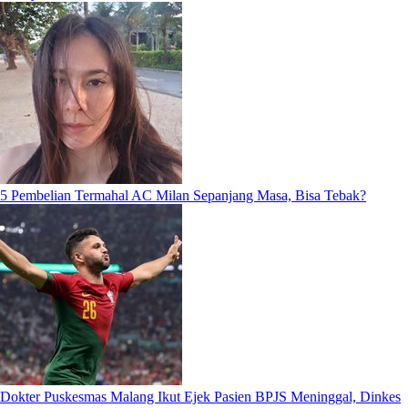
5 Pembelian Termahal AC Milan Sepanjang Masa, Bisa Tebak?
Dokter Puskesmas Malang Ikut Ejek Pasien BPJS Meninggal, Dinkes