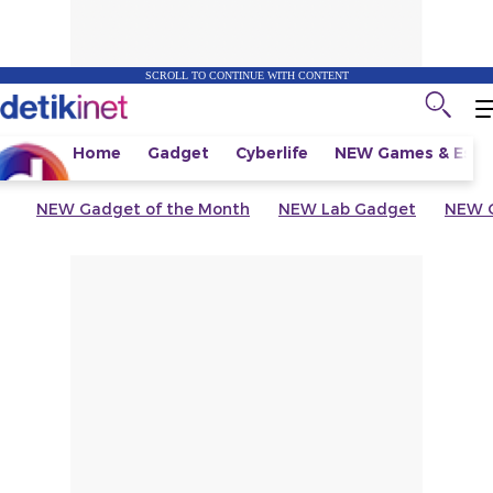
SCROLL TO CONTINUE WITH CONTENT
Home
Gadget
Cyberlife
NEW
Games & Espo
NEW
Gadget of the Month
NEW
Lab Gadget
NEW
G