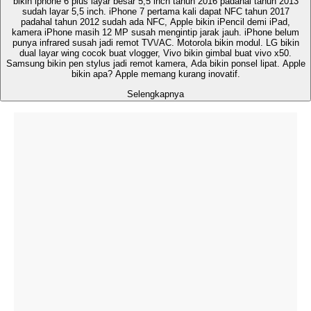
bikin iphone 6 plus layar besar 5,5 inch tahun 2016 padahal tahun 2013
sudah layar 5,5 inch. iPhone 7 pertama kali dapat NFC tahun 2017
padahal tahun 2012 sudah ada NFC, Apple bikin iPencil demi iPad,
kamera iPhone masih 12 MP susah mengintip jarak jauh. iPhone belum
punya infrared susah jadi remot TV\/AC. Motorola bikin modul. LG bikin
dual layar wing cocok buat vlogger, Vivo bikin gimbal buat vivo x50.
Samsung bikin pen stylus jadi remot kamera, Ada bikin ponsel lipat. Apple
bikin apa? Apple memang kurang inovatif.
Selengkapnya