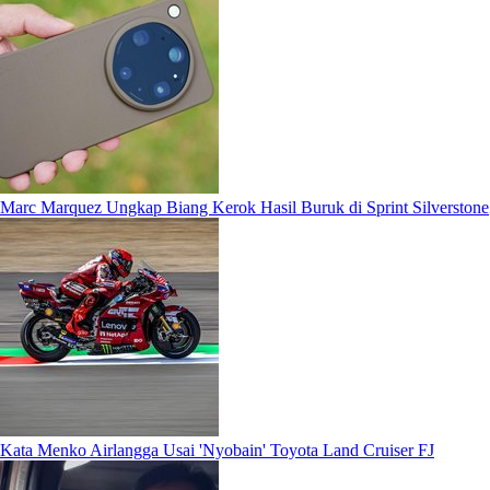
Marc Marquez Ungkap Biang Kerok Hasil Buruk di Sprint Silverstone
Kata Menko Airlangga Usai 'Nyobain' Toyota Land Cruiser FJ