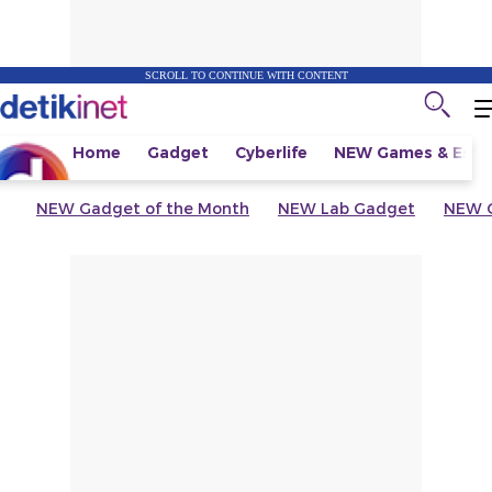
SCROLL TO CONTINUE WITH CONTENT
Home
Gadget
Cyberlife
NEW
Games & Espo
NEW
Gadget of the Month
NEW
Lab Gadget
NEW
G