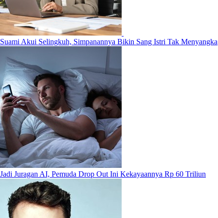
Suami Akui Selingkuh, Simpanannya Bikin Sang Istri Tak Menyangka
Jadi Juragan AI, Pemuda Drop Out Ini Kekayaannya Rp 60 Triliun