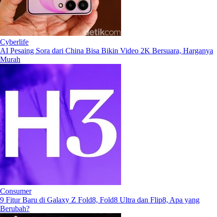
Cyberlife
AI Pesaing Sora dari China Bisa Bikin Video 2K Bersuara, Harganya
Murah
Consumer
9 Fitur Baru di Galaxy Z Fold8, Fold8 Ultra dan Flip8, Apa yang
Berubah?