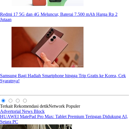
Redmi 17 5G dan 4G Meluncur, Baterai 7.500 mAh Harga Rp 2
Jutaan
Samsung Bagi Hadiah Smartphone hingga Trip Gratis ke Korea, Cek
Syaratnya!
Terkait
Rekomendasi
detikNetwork
Populer
Advertorial News Block
HUAWEI MatePad Pro Max: Tablet Premium Teringan Didukung AI,
Setara PC