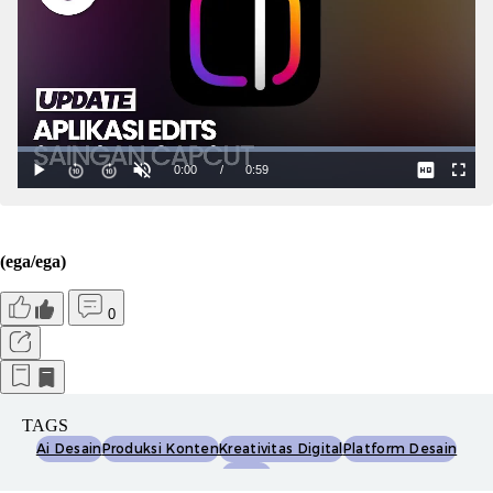
(ega/ega)
0
TAGS
Ai Desain
Produksi Konten
Kreativitas Digital
Platform Desain
Capcut