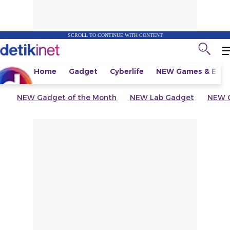
SCROLL TO CONTINUE WITH CONTENT
Home
Gadget
Cyberlife
NEW
Games & Espo
NEW
Gadget of the Month
NEW
Lab Gadget
NEW
G