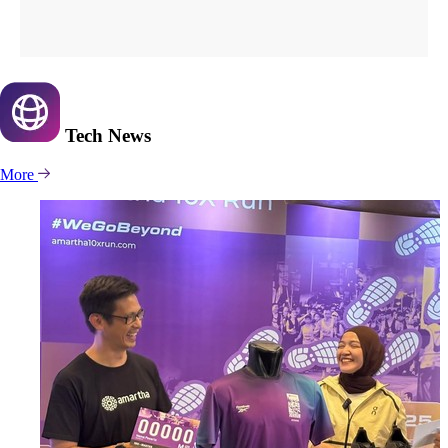
Tech
News
More