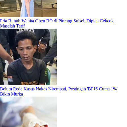
Pria Bunuh Wanita Open BO di Pinrang Sulsel, Dipicu Cekcok
Masalah Tarif
Belum Reda Kasus Nakes Nirempati, Postingan 'BPJS Cuma 1%'
Bikin Murka