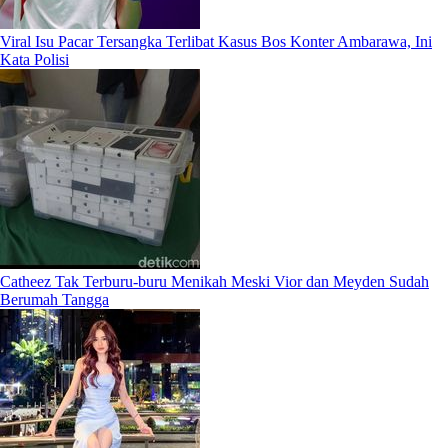
Viral Isu Pacar Tersangka Terlibat Kasus Bos Konter Ambarawa, Ini
Kata Polisi
Catheez Tak Terburu-buru Menikah Meski Vior dan Meyden Sudah
Berumah Tangga