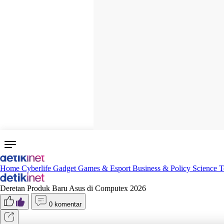
Home
Cyberlife
Gadget
Games & Esport
Business & Policy
Science
T
Deretan Produk Baru Asus di Computex 2026
0 komentar