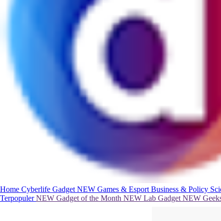
Home
Cyberlife
Gadget
NEW
Games & Esport
Business & Policy
Sc
Terpopuler
NEW
Gadget of the Month
NEW
Lab Gadget
NEW
Geeks