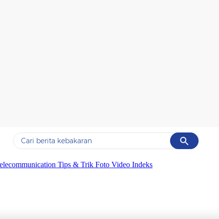
Cancel
Yang sedang ramai dicari
elecommunication
Tips & Trik
Foto
Video
Indeks
#1
data live draw sgp
#2
k-talk
#3
kebakaran