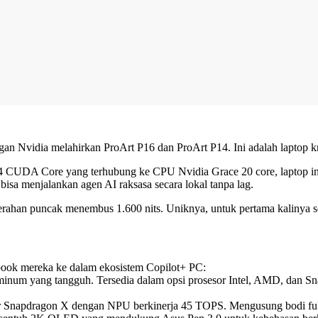
ngan Nvidia melahirkan ProArt P16 dan ProArt P14. Ini adalah laptop 
CUDA Core yang terhubung ke CPU Nvidia Grace 20 core, laptop in
isa menjalankan agen AI raksasa secara lokal tanpa lag.
han puncak menembus 1.600 nits. Uniknya, untuk pertama kalinya ser
obook mereka ke dalam ekosistem Copilot+ PC:
uminum yang tangguh. Tersedia dalam opsi prosesor Intel, AMD, dan Sn
esor Snapdragon X dengan NPU berkinerja 45 TOPS. Mengusung bodi ful