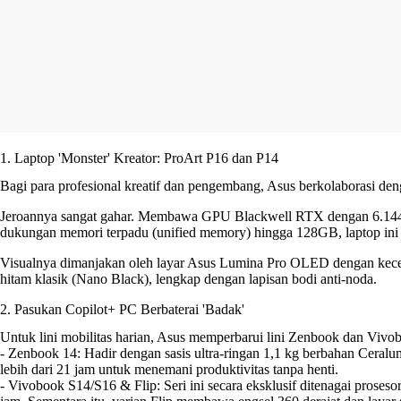
1. Laptop 'Monster' Kreator: ProArt P16 dan P14
Bagi para profesional kreatif dan pengembang, Asus berkolaborasi de
Jeroannya sangat gahar. Membawa GPU Blackwell RTX dengan 6.144 
dukungan memori terpadu (unified memory) hingga 128GB, laptop ini b
Visualnya dimanjakan oleh layar Asus Lumina Pro OLED dengan kecera
hitam klasik (Nano Black), lengkap dengan lapisan bodi anti-noda.
2. Pasukan Copilot+ PC Berbaterai 'Badak'
Untuk lini mobilitas harian, Asus memperbarui lini Zenbook dan Viv
- Zenbook 14: Hadir dengan sasis ultra-ringan 1,1 kg berbahan Ceral
lebih dari 21 jam untuk menemani produktivitas tanpa henti.
- Vivobook S14/S16 & Flip: Seri ini secara eksklusif ditenagai pros