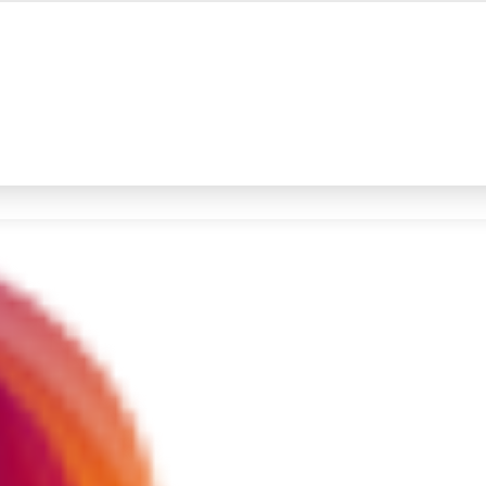
#4
prabowo
#5
gempa hari ini
Promoted
Terakhir yang dicari
Loading...