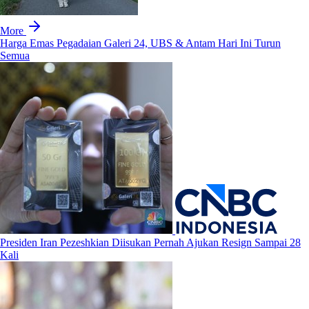
More
Harga Emas Pegadaian Galeri 24, UBS & Antam Hari Ini Turun
Semua
Presiden Iran Pezeshkian Diisukan Pernah Ajukan Resign Sampai 28
Kali