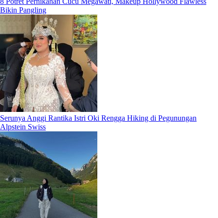
8 Potret Pernikahan Cucu Megawati, Makeup Hollywood Flawless
Bikin Pangling
Serunya Anggi Rantika Istri Oki Rengga Hiking di Pegunungan
Alpstein Swiss