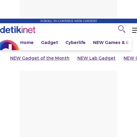
SCROLL TO CONTINUE WITH CONTENT
Home
Gadget
Cyberlife
NEW
Games & Espo
NEW
Gadget of the Month
NEW
Lab Gadget
NEW
G