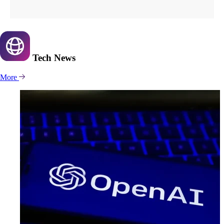
Tech
News
More