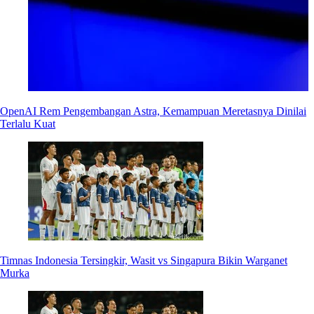
OpenAI Rem Pengembangan Astra, Kemampuan Meretasnya Dinilai
Terlalu Kuat
Timnas Indonesia Tersingkir, Wasit vs Singapura Bikin Warganet
Murka