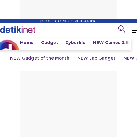
SCROLL TO CONTINUE WITH CONTENT
Home
Gadget
Cyberlife
NEW
Games & Espo
NEW
Gadget of the Month
NEW
Lab Gadget
NEW
G