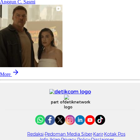
Anggun C. Sasmi
More
part of
Redaksi
Pedoman Media Siber
Karir
Kotak Pos
Info Iklan
Privacy Policy
Disclaimer