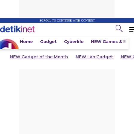
SCROLL TO CONTINUE WITH CONTENT
Home
Gadget
Cyberlife
NEW
Games & Espo
NEW
Gadget of the Month
NEW
Lab Gadget
NEW
G