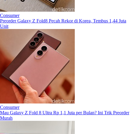
Consumer
Preorder Galaxy Z Fold8 Pecah Rekor di Korea, Tembus 1,44 Juta
Unit
Consumer
Mau Galaxy Z Fold 8 Ultra Rp 1,1 Juta per Bulan? Ini Trik Preorder
Murah