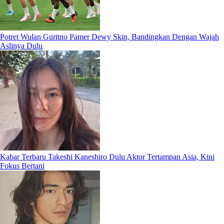
Potret Wulan Guritno Pamer Dewy Skin, Bandingkan Dengan Wajah
Aslinya Dulu
Kabar Terbaru Takeshi Kaneshiro Dulu Aktor Tertampan Asia, Kini
Fokus Bertani