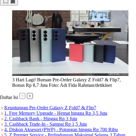
3 Hari Lagi! Buruan Pre-Order Galaxy Z Fold7 & Flip7,
Bonus Rp 8,7 Juta Foto: Adi Fida Rahman/detikinet
Daftar Isi
Keuntungan Pre-Order Galaxy Z Fold7 & Flip7
1. Free Memory Upgrade - Hemat hingga Rp 3,5 Juta
2. Cashback Bank - Hingga Rp 3 Juta
3. Cashback Trade-In - Sampai Rp 1,5 Juta
4. Diskon Aksesori (PWP) - Potongan hingga Rp 700 Ribu
5. Z Premier Service - Perlindungan Maksimal Selama 3 Tahun