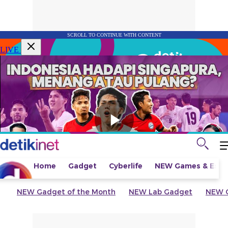
SCROLL TO CONTINUE WITH CONTENT
LIVE
Home
Gadget
Cyberlife
NEW
Games & Espo
NEW
Gadget of the Month
NEW
Lab Gadget
NEW
G