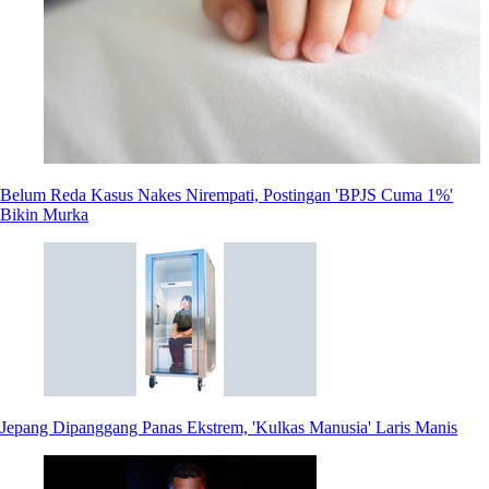
Belum Reda Kasus Nakes Nirempati, Postingan 'BPJS Cuma 1%'
Bikin Murka
Jepang Dipanggang Panas Ekstrem, 'Kulkas Manusia' Laris Manis