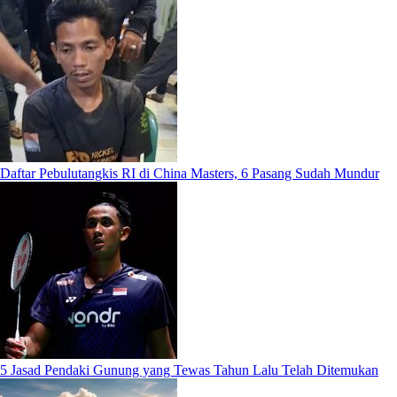
Daftar Pebulutangkis RI di China Masters, 6 Pasang Sudah Mundur
5 Jasad Pendaki Gunung yang Tewas Tahun Lalu Telah Ditemukan