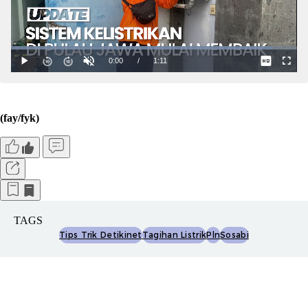
(fay/fyk)
TAGS
Tips Trik Detikinet
Tagihan Listrik
Pln
Sosabi