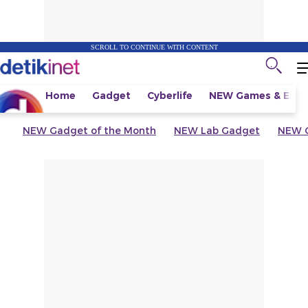
SCROLL TO CONTINUE WITH CONTENT
Home
Gadget
Cyberlife
NEW
Games & Espo
NEW
Gadget of the Month
NEW
Lab Gadget
NEW
G