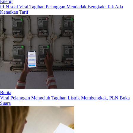
Energi
PLN soal Viral Tagihan Pelanggan Mendadak Bengkak: Tak Ada
Kenaikan Tarif
Berita
Viral Pelanggan Mengeluh Tagihan Listrik Membengkak, PLN Buka
Suara