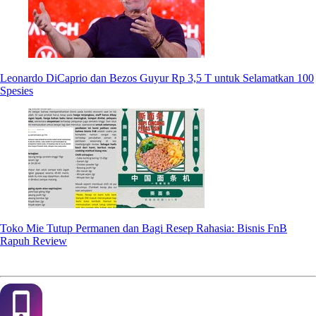
Leonardo DiCaprio dan Bezos Guyur Rp 3,5 T untuk Selamatkan 100
Spesies
Toko Mie Tutup Permanen dan Bagi Resep Rahasia: Bisnis FnB
Rapuh Review