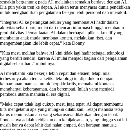
semakin bergantung pada AI, melainkan semakin berdaya dengan AI.
Dia pun yakin tren ke depan, AI akan terus menyasar dunia pendidikan
untuk menghadirkan pengalaman belajar lebih personal dan interaktif.
"Integrasi AI ke perangkat seluler yang membuat AI hadir dalam
aktivitas sehari-hari, mulai dari mencari informasi hingga membantu
produktivitas. Pemanfaatan AI dalam berbagai aplikasi kreatif yang
membantu anak muda membuat konten, melakukan riset, dan
mengembangkan ide lebih cepat," kata Donny.
"Kita mesti melihat bahwa AI kini tidak lagi hadir sebagai teknologi
yang berdiri sendiri, karena AI mulai menjadi bagian dari pengalaman
digital sehari-hari," imbuhnya.
AI membantu kita bekerja lebih cepat dan efisien, tetapi nilai
terbesarnya akan terasa ketika teknologi ini dipadukan dengan
kemampuan manusia untuk berpikir kritis, memahami konteks,
menghargai keberagaman, dan berempati. Inilah yang menjadi
pembeda utama manusia di era digital.
"Maka cepat tidak lagi cukup, mesti juga tepat. AI dapat membantu
kita mengetahui apa yang mungkin dilakukan. Tetapi manusia tetap
harus memutuskan apa yang seharusnya dilakukan dengan tepat.
Pondasinya adalah kebijakan dan kebijaksanaan, yang hingga saat ini
masih hanya dapat lahir dari nalar, empati, dan harapan manusia