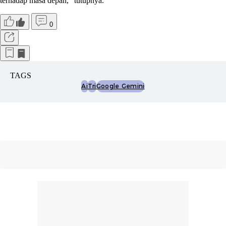
terhadap masa depan," tutupnya.
0
TAGS
Ai
Tri
Google Gemini