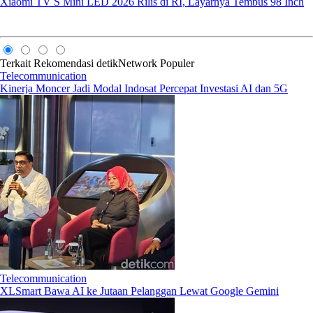
Xiaomi TV S Mini LED 2026 Rilis di RI, Layarnya Tembus 98 Inch
Terkait
Rekomendasi
detikNetwork
Populer
Telecommunication
Kinerja Moncer Jadi Modal Indosat Percepat Investasi AI dan 5G
Telecommunication
XLSmart Bawa AI ke Jutaan Pelanggan Lewat Google Gemini