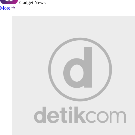
Gadget
News
More