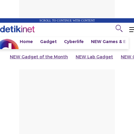
SCROLL TO CONTINUE WITH CONTENT
Home
Gadget
Cyberlife
NEW
Games & Espo
NEW
Gadget of the Month
NEW
Lab Gadget
NEW
G