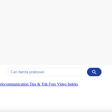
Cancel
Yang sedang ramai dicari
elecommunication
Tips & Trik
Foto
Video
Indeks
#1
gempa hari ini
#2
gempa
#3
prabowo