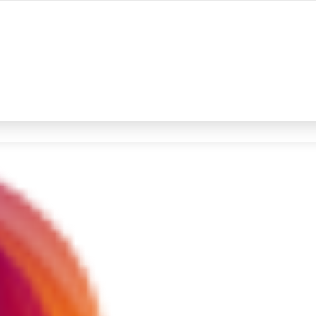
#4
iran
#5
demo
Promoted
Terakhir yang dicari
Loading...