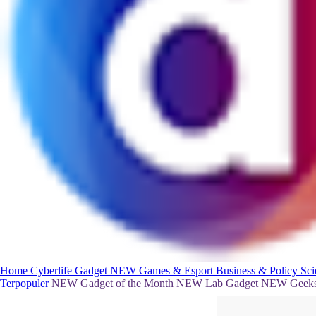
Home
Cyberlife
Gadget
NEW
Games & Esport
Business & Policy
Sc
Terpopuler
NEW
Gadget of the Month
NEW
Lab Gadget
NEW
Geeks