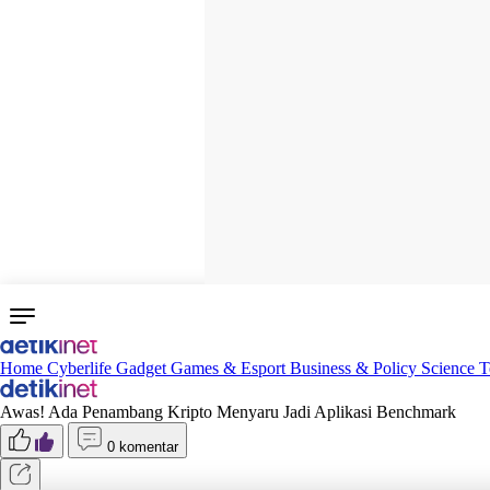
Home
Cyberlife
Gadget
Games & Esport
Business & Policy
Science
T
Awas! Ada Penambang Kripto Menyaru Jadi Aplikasi Benchmark
0 komentar