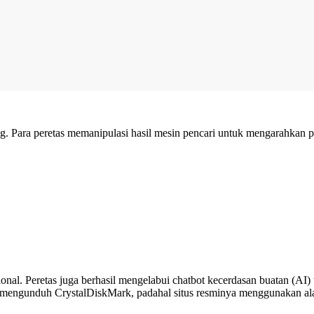
 Para peretas memanipulasi hasil mesin pencari untuk mengarahkan pen
isional. Peretas juga berhasil mengelabui chatbot kecerdasan buatan (
engunduh CrystalDiskMark, padahal situs resminya menggunakan alam