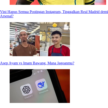
Vini Hapus Semua Postingan Instagram, Tinggalkan Real Madrid demi
Arsenal?
Asep Ayam vs Imam Bawang, Mana Jagoanmu?