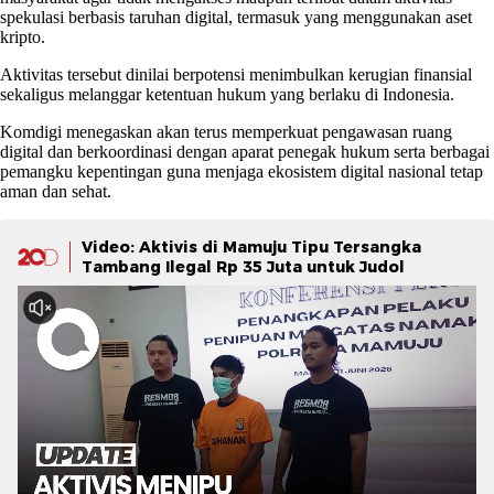
spekulasi berbasis taruhan digital, termasuk yang menggunakan aset
kripto.
Aktivitas tersebut dinilai berpotensi menimbulkan kerugian finansial
sekaligus melanggar ketentuan hukum yang berlaku di Indonesia.
Komdigi menegaskan akan terus memperkuat pengawasan ruang
digital dan berkoordinasi dengan aparat penegak hukum serta berbagai
pemangku kepentingan guna menjaga ekosistem digital nasional tetap
aman dan sehat.
Video: Aktivis di Mamuju Tipu Tersangka
Tambang Ilegal Rp 35 Juta untuk Judol