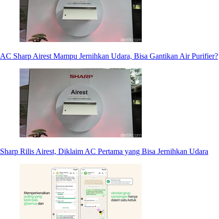
AC Sharp Airest Mampu Jernihkan Udara, Bisa Gantikan Air Purifier?
Sharp Rilis Airest, Diklaim AC Pertama yang Bisa Jernihkan Udara