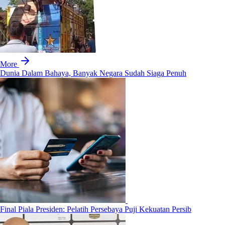
More
Dunia Dalam Bahaya, Banyak Negara Sudah Siaga Penuh
Final Piala Presiden: Pelatih Persebaya Puji Kekuatan Persib