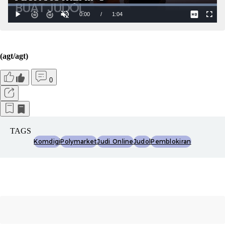
(agt/agt)
0
TAGS
Komdigi
Polymarket
Judi Online
Judol
Pemblokiran