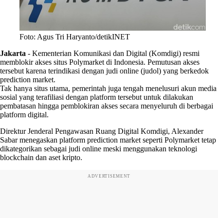
Foto: Agus Tri Haryanto/detikINET
Jakarta
-
Kementerian Komunikasi dan Digital (Komdigi) resmi
memblokir akses situs Polymarket di Indonesia. Pemutusan akses
tersebut karena terindikasi dengan judi online (judol) yang berkedok
prediction market.
Tak hanya situs utama, pemerintah juga tengah menelusuri akun media
sosial yang terafiliasi dengan platform tersebut untuk dilakukan
pembatasan hingga pemblokiran akses secara menyeluruh di berbagai
platform digital.
Direktur Jenderal Pengawasan Ruang Digital Komdigi, Alexander
Sabar menegaskan platform prediction market seperti Polymarket tetap
dikategorikan sebagai judi online meski menggunakan teknologi
blockchain dan aset kripto.
ADVERTISEMENT