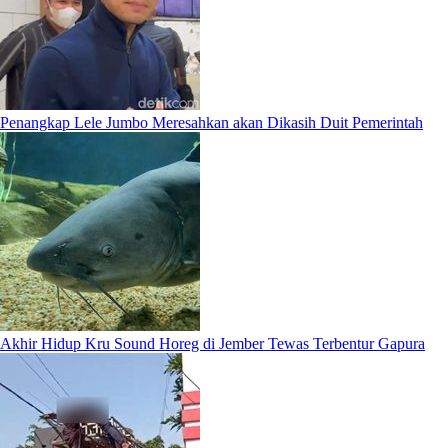
Penangkap Lele Jumbo Meresahkan akan Dikasih Duit Pemerintah
Akhir Hidup Kru Sound Horeg di Jember Tewas Terbentur Gapura