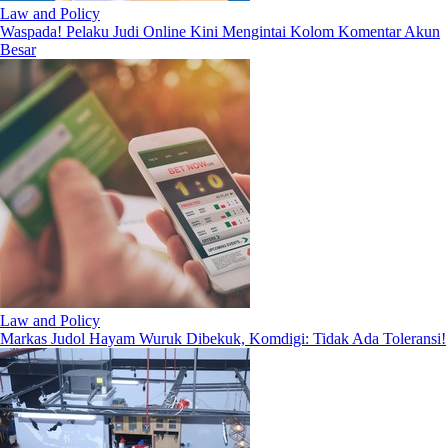
Law and Policy
Waspada! Pelaku Judi Online Kini Mengintai Kolom Komentar Akun
Besar
Law and Policy
Markas Judol Hayam Wuruk Dibekuk, Komdigi: Tidak Ada Toleransi!