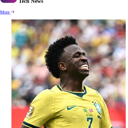
Tech
News
More