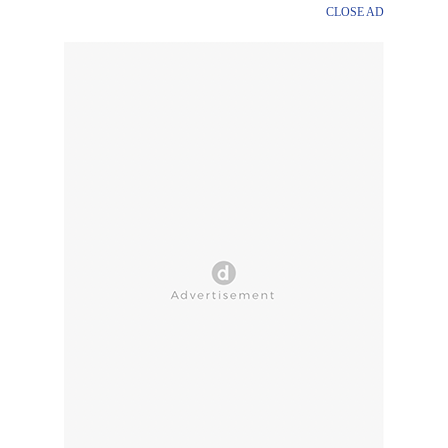
CLOSE AD