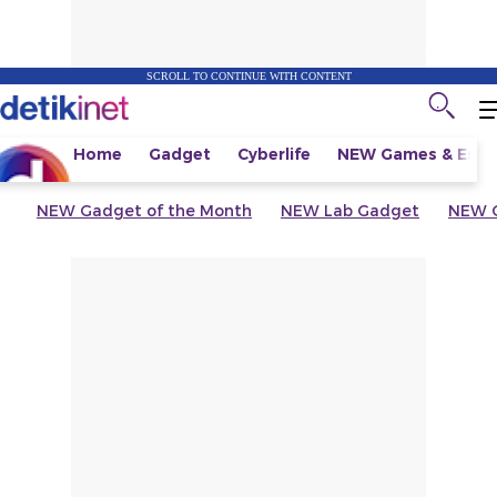
SCROLL TO CONTINUE WITH CONTENT
Home
Gadget
Cyberlife
NEW
Games & Espo
NEW
Gadget of the Month
NEW
Lab Gadget
NEW
G