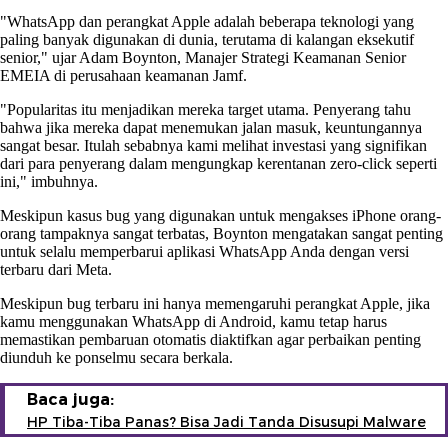
"WhatsApp dan perangkat Apple adalah beberapa teknologi yang
paling banyak digunakan di dunia, terutama di kalangan eksekutif
senior," ujar Adam Boynton, Manajer Strategi Keamanan Senior
EMEIA di perusahaan keamanan Jamf.
"Popularitas itu menjadikan mereka target utama. Penyerang tahu
bahwa jika mereka dapat menemukan jalan masuk, keuntungannya
sangat besar. Itulah sebabnya kami melihat investasi yang signifikan
dari para penyerang dalam mengungkap kerentanan zero-click seperti
ini," imbuhnya.
Meskipun kasus bug yang digunakan untuk mengakses iPhone orang-
orang tampaknya sangat terbatas, Boynton mengatakan sangat penting
untuk selalu memperbarui aplikasi WhatsApp Anda dengan versi
terbaru dari Meta.
Meskipun bug terbaru ini hanya memengaruhi perangkat Apple, jika
kamu menggunakan WhatsApp di Android, kamu tetap harus
memastikan pembaruan otomatis diaktifkan agar perbaikan penting
diunduh ke ponselmu secara berkala.
Baca juga:
HP Tiba-Tiba Panas? Bisa Jadi Tanda Disusupi Malware