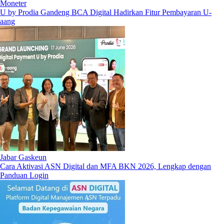
Moneter
U by Prodia Gandeng BCA Digital Hadirkan Fitur Pembayaran U-
aang
Jabar Gaskeun
Cara Aktivasi ASN Digital dan MFA BKN 2026, Lengkap dengan
Panduan Login