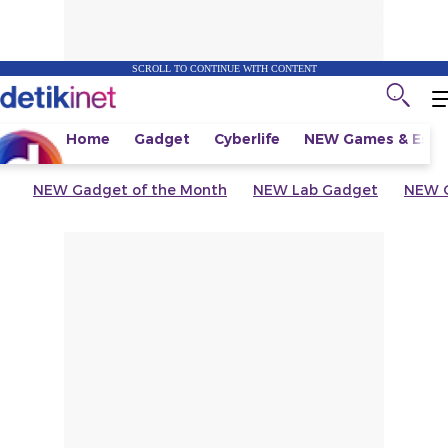
SCROLL TO CONTINUE WITH CONTENT
Home
Gadget
Cyberlife
NEW
Games & Espo
NEW
Gadget of the Month
NEW
Lab Gadget
NEW
G