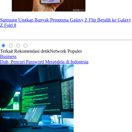
Samsung Ungkap Banyak Pengguna Galaxy Z Flip Beralih ke Galaxy
Z Fold 8
Terkait
Rekomendasi
detikNetwork
Populer
Business
Duh, Pencuri Password Merajalela di Indonesia