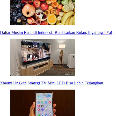
Daftar Musim Buah di Indonesia Berdasarkan Bulan, Ingat-ingat Ya!
Xiaomi Ungkap Strategi TV Mini LED Bisa Lebih Terjangkau