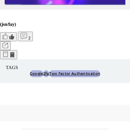
(jsn/fay)
2
TAGS
Google
2fa
Two Factor Authentication