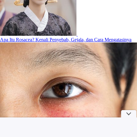
Apa Itu Rosacea? Kenali Penyebab, Gejala, dan Cara Mengatasinya