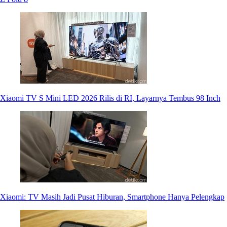
Xiaomi TV S Mini LED 2026 Rilis di RI, Layarnya Tembus 98 Inch
Xiaomi: TV Masih Jadi Pusat Hiburan, Smartphone Hanya Pelengkap