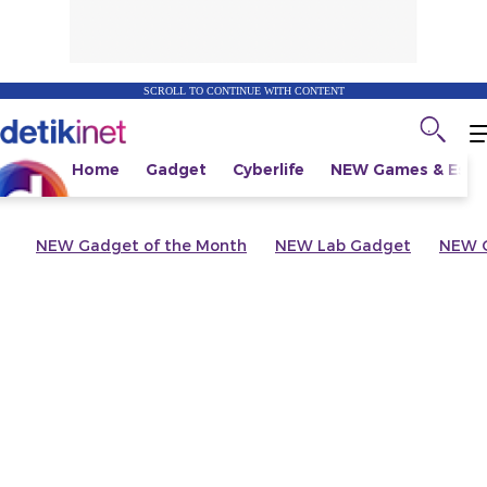
SCROLL TO CONTINUE WITH CONTENT
Home
Gadget
Cyberlife
NEW
Games & Espo
NEW
Gadget of the Month
NEW
Lab Gadget
NEW
G