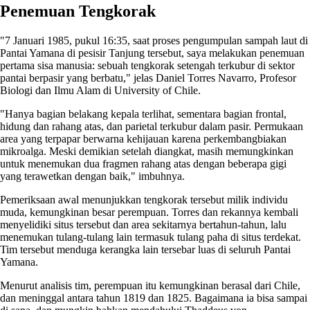
Penemuan Tengkorak
"7 Januari 1985, pukul 16:35, saat proses pengumpulan sampah laut di
Pantai Yamana di pesisir Tanjung tersebut, saya melakukan penemuan
pertama sisa manusia: sebuah tengkorak setengah terkubur di sektor
pantai berpasir yang berbatu," jelas Daniel Torres Navarro, Profesor
Biologi dan Ilmu Alam di University of Chile.
"Hanya bagian belakang kepala terlihat, sementara bagian frontal,
hidung dan rahang atas, dan parietal terkubur dalam pasir. Permukaan
area yang terpapar berwarna kehijauan karena perkembangbiakan
mikroalga. Meski demikian setelah diangkat, masih memungkinkan
untuk menemukan dua fragmen rahang atas dengan beberapa gigi
yang terawetkan dengan baik," imbuhnya.
Pemeriksaan awal menunjukkan tengkorak tersebut milik individu
muda, kemungkinan besar perempuan. Torres dan rekannya kembali
menyelidiki situs tersebut dan area sekitarnya bertahun-tahun, lalu
menemukan tulang-tulang lain termasuk tulang paha di situs terdekat.
Tim tersebut menduga kerangka lain tersebar luas di seluruh Pantai
Yamana.
Menurut analisis tim, perempuan itu kemungkinan berasal dari Chile,
dan meninggal antara tahun 1819 dan 1825. Bagaimana ia bisa sampai