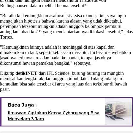
di sana, dan mungkin bahkan mendahului Thaddeus von
Bellingshausen dalam melihat benua tersebut?
"Beralih ke kemungkinan asal-usul sisa-sisa manusia ini, saya ingin
mengajukan hipotesis bahwa, karena alasan yang tidak diketahui,
perempuan tersebut mungkin adalah anggota kelompok pemburu
anjing laut abad ke-19 yang menelantarkannya di lokasi tersebut," jelas
Torres.
"Kemungkinan lainnya adalah ia meninggal di atas kapal dan
dimakamkan di laut, seperti kebiasaan masa itu. Ini bisa menyebabkan
jasadnya terbawa arus dan badai ke pantai, tempat jasadnya
dikonsumsi hewan pemakan bangkai," sebutnya.
Dikutip
detikINET
dari IFL Science, burung-burung itu mungkin
memisahkan tengkorak dari anggota tubuh lain. Tulang-tulang itu
kemudian bisa saja tersebar di area yang luas dan terkubur di bawah
pasir.
Baca Juga :
Ilmuwan Ciptakan Kecoa Cyborg yang Bisa
Menyelam 3 Jam