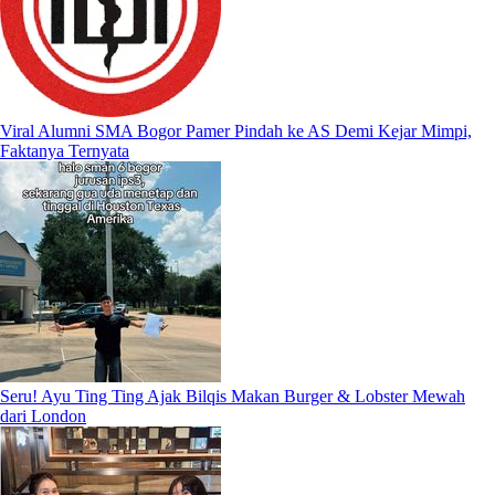
Viral Alumni SMA Bogor Pamer Pindah ke AS Demi Kejar Mimpi,
Faktanya Ternyata
Seru! Ayu Ting Ting Ajak Bilqis Makan Burger & Lobster Mewah
dari London