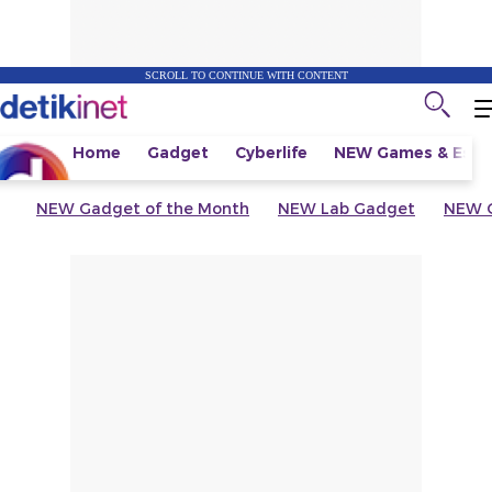
SCROLL TO CONTINUE WITH CONTENT
Home
Gadget
Cyberlife
NEW
Games & Espo
NEW
Gadget of the Month
NEW
Lab Gadget
NEW
G