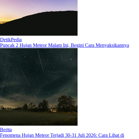
DetikPedia
Puncak 2 Hujan Meteor Malam Ini, Begini Cara Menyaksikannya
Berita
Fenomena Hujan Meteor Terjadi 30-31 Juli 2026: Cara Lihat di