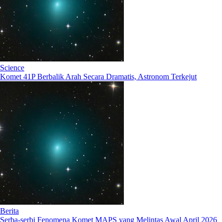
Science
Komet 41P Berbalik Arah Secara Dramatis, Astronom Terkejut
Berita
Serba-serbi Fenomena Komet MAPS yang Melintas Awal April 2026