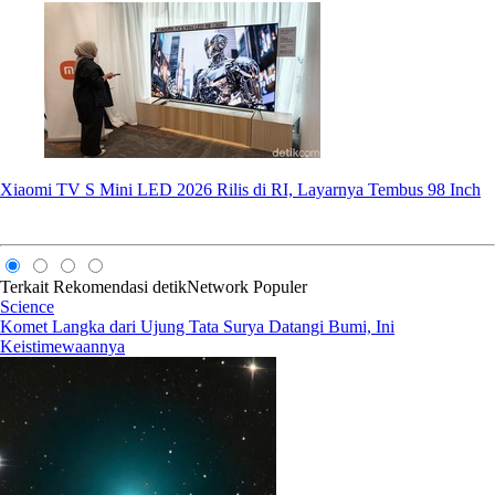
Xiaomi TV S Mini LED 2026 Rilis di RI, Layarnya Tembus 98 Inch
Terkait
Rekomendasi
detikNetwork
Populer
Science
Komet Langka dari Ujung Tata Surya Datangi Bumi, Ini
Keistimewaannya