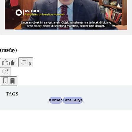
(rns/fay)
0
TAGS
Komet
Tata Surya