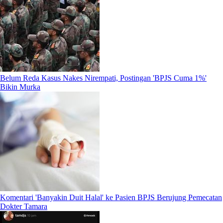
Belum Reda Kasus Nakes Nirempati, Postingan 'BPJS Cuma 1%'
Bikin Murka
Komentari 'Banyakin Duit Halal' ke Pasien BPJS Berujung Pemecatan
Dokter Tamara