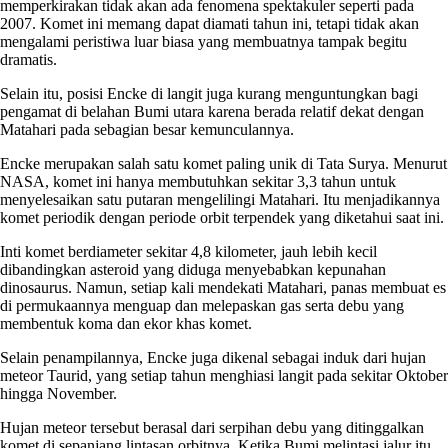
memperkirakan tidak akan ada fenomena spektakuler seperti pada
2007. Komet ini memang dapat diamati tahun ini, tetapi tidak akan
mengalami peristiwa luar biasa yang membuatnya tampak begitu
dramatis.
Selain itu, posisi Encke di langit juga kurang menguntungkan bagi
pengamat di belahan Bumi utara karena berada relatif dekat dengan
Matahari pada sebagian besar kemunculannya.
Encke merupakan salah satu komet paling unik di Tata Surya. Menurut
NASA, komet ini hanya membutuhkan sekitar 3,3 tahun untuk
menyelesaikan satu putaran mengelilingi Matahari. Itu menjadikannya
komet periodik dengan periode orbit terpendek yang diketahui saat ini.
Inti komet berdiameter sekitar 4,8 kilometer, jauh lebih kecil
dibandingkan asteroid yang diduga menyebabkan kepunahan
dinosaurus. Namun, setiap kali mendekati Matahari, panas membuat es
di permukaannya menguap dan melepaskan gas serta debu yang
membentuk koma dan ekor khas komet.
Selain penampilannya, Encke juga dikenal sebagai induk dari hujan
meteor Taurid, yang setiap tahun menghiasi langit pada sekitar Oktober
hingga November.
Hujan meteor tersebut berasal dari serpihan debu yang ditinggalkan
komet di sepanjang lintasan orbitnya. Ketika Bumi melintasi jalur itu,