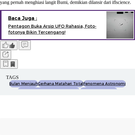
yang pernah menghiasi langit Bumi, demikian dilansir dari iflscience.
Baca Juga :
Pentagon Buka Arsip UFO Rahasia, Foto-
fotonya Bikin Tercengang!
TAGS
Bulan Menjauh
Gerhana Matahari Total
Fenomena Astronomi
Lunar Laser Ranging Experiment
Sistem Bumi-Bulan
Dampak Bulan
Perubahan Jarak
Sejarah Astronomi
Tata Surya
Interaksi Gravitasi.