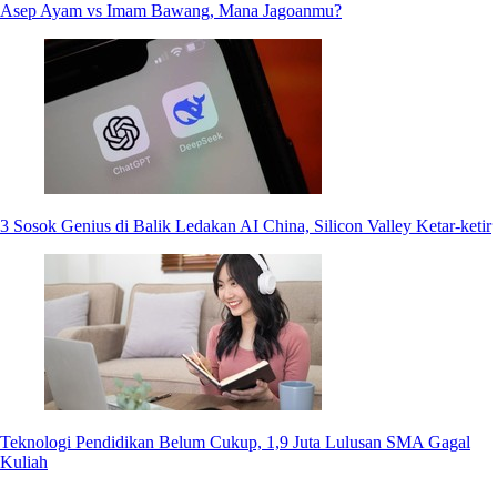
Asep Ayam vs Imam Bawang, Mana Jagoanmu?
3 Sosok Genius di Balik Ledakan AI China, Silicon Valley Ketar-ketir
Teknologi Pendidikan Belum Cukup, 1,9 Juta Lulusan SMA Gagal
Kuliah