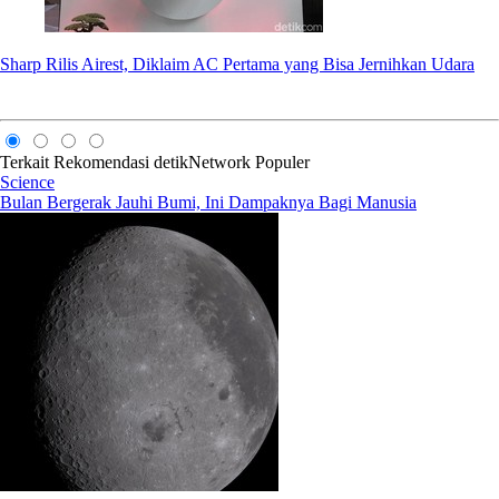
Sharp Rilis Airest, Diklaim AC Pertama yang Bisa Jernihkan Udara
Terkait
Rekomendasi
detikNetwork
Populer
Science
Bulan Bergerak Jauhi Bumi, Ini Dampaknya Bagi Manusia