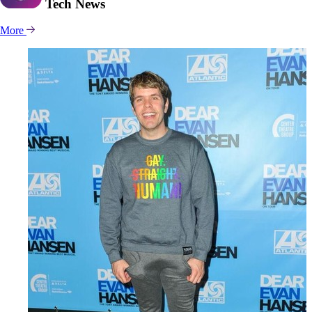
Tech
News
More