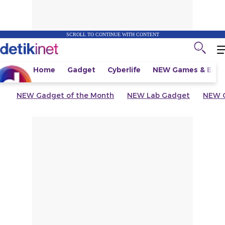
SCROLL TO CONTINUE WITH CONTENT
Home
Gadget
Cyberlife
NEW
Games & Espo
NEW
Gadget of the Month
NEW
Lab Gadget
NEW
G