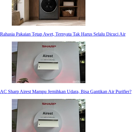
Rahasia Pakaian Tetap Awet, Ternyata Tak Harus Selalu Dicuci Air
AC Sharp Airest Mampu Jernihkan Udara, Bisa Gantikan Air Purifier?