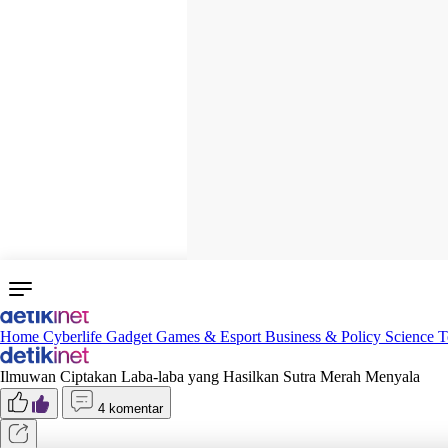
Home
Cyberlife
Gadget
Games & Esport
Business & Policy
Science
T
Ilmuwan Ciptakan Laba-laba yang Hasilkan Sutra Merah Menyala
4 komentar