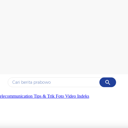
Cancel
Yang sedang ramai dicari
elecommunication
Tips & Trik
Foto
Video
Indeks
#1
data live draw sgp
#2
iran
#3
senjata