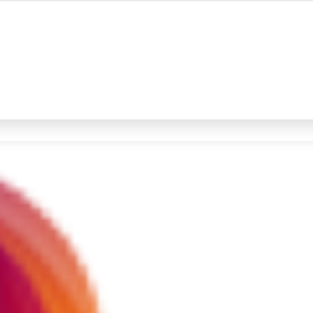
#4
prabowo
#5
gempa hari ini
Promoted
Terakhir yang dicari
Loading...