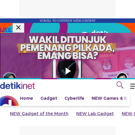
SCROLL TO CONTINUE WITH CONTENT
LIVE
Home
Gadget
Cyberlife
NEW
Games & Espo
NEW
Gadget of the Month
NEW
Lab Gadget
NEW
G