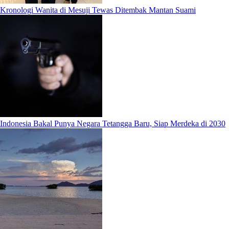
Kronologi Wanita di Mesuji Tewas Ditembak Mantan Suami
Indonesia Bakal Punya Negara Tetangga Baru, Siap Merdeka di 2030