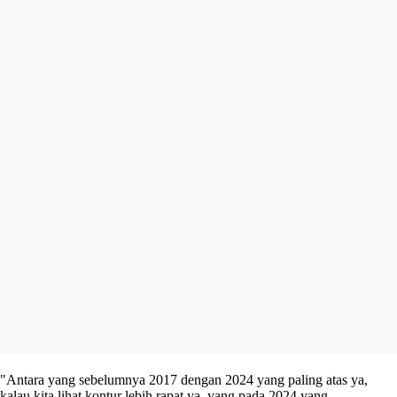
"Antara yang sebelumnya 2017 dengan 2024 yang paling atas ya,
kalau kita lihat kontur lebih rapat ya, yang pada 2024 yang