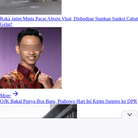
Raka Jatim Minta Pacar Aborsi Viral, Disbudpar Siapkan Sanksi Cabut
Gelar!
More
OJK Bakal Punya Bos Baru, Prabowo Hari Ini Kirim Surpres ke DPR