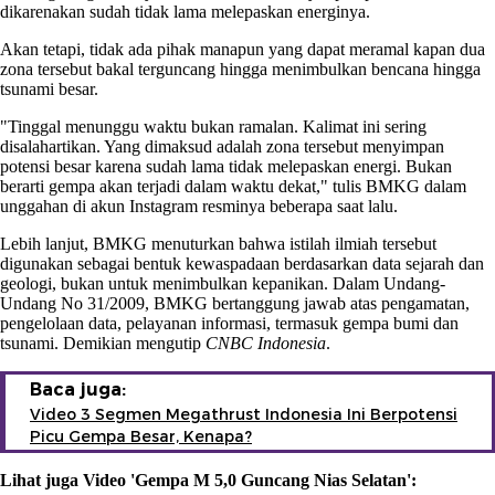
dikarenakan sudah tidak lama melepaskan energinya.
Akan tetapi, tidak ada pihak manapun yang dapat meramal kapan dua
zona tersebut bakal terguncang hingga menimbulkan bencana hingga
tsunami besar.
"Tinggal menunggu waktu bukan ramalan. Kalimat ini sering
disalahartikan. Yang dimaksud adalah zona tersebut menyimpan
potensi besar karena sudah lama tidak melepaskan energi. Bukan
berarti gempa akan terjadi dalam waktu dekat," tulis BMKG dalam
unggahan di akun Instagram resminya beberapa saat lalu.
Lebih lanjut, BMKG menuturkan bahwa istilah ilmiah tersebut
digunakan sebagai bentuk kewaspadaan berdasarkan data sejarah dan
geologi, bukan untuk menimbulkan kepanikan. Dalam Undang-
Undang No 31/2009, BMKG bertanggung jawab atas pengamatan,
pengelolaan data, pelayanan informasi, termasuk gempa bumi dan
tsunami. Demikian mengutip
CNBC Indonesia
.
Baca juga:
Video 3 Segmen Megathrust Indonesia Ini Berpotensi
Picu Gempa Besar, Kenapa?
Lihat juga Video 'Gempa M 5,0 Guncang Nias Selatan':