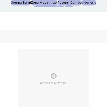
Gempa Bumi
Zona Megathrust
Potensi Gempa
Indonesia
Peta Bahaya Gempa
Bmkg