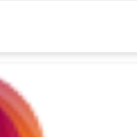
#4
iran
#5
gempa hari ini
Promoted
Terakhir yang dicari
Loading...