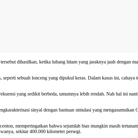
rsebut dihasilkan, ketika lubang hitam yang jaraknya jauh dengan mas
 seperti sebuah lonceng yang dipukul keras. Dalam kasus ini, cahaya t
frekuensi yang sedikit berbeda, umumnya lebih rendah. Nah hal ini na
engkarakterisasi sinyal dengan bantuan simulasi yang mengasumsikan 
 Princenton, memperingatkan bahwa sejumlah bias mungkin masih tertan
iwanya, sekitar 400.000 kilometer persegi.