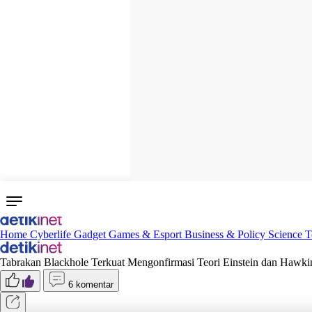
Home
Cyberlife
Gadget
Games & Esport
Business & Policy
Science
T
Tabrakan Blackhole Terkuat Mengonfirmasi Teori Einstein dan Hawki
6 komentar