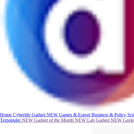
Home
Cyberlife
Gadget
NEW
Games & Esport
Business & Policy
Sc
Terpopuler
NEW
Gadget of the Month
NEW
Lab Gadget
NEW
Geeks