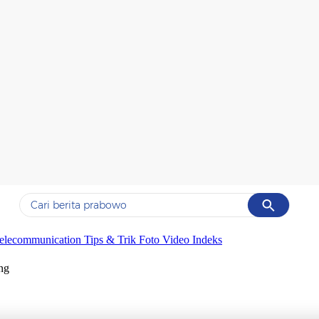
Cancel
Yang sedang ramai dicari
elecommunication
Tips & Trik
Foto
Video
Indeks
#1
data live draw sgp
ng
#2
piala presiden 2026
#3
prabowo