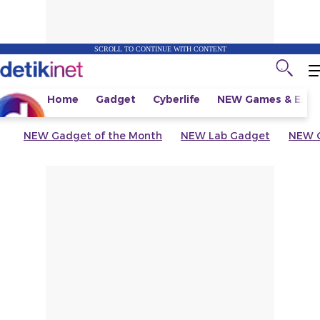
SCROLL TO CONTINUE WITH CONTENT
Home
Gadget
Cyberlife
NEW
Games & Espo
NEW
Gadget of the Month
NEW
Lab Gadget
NEW
G