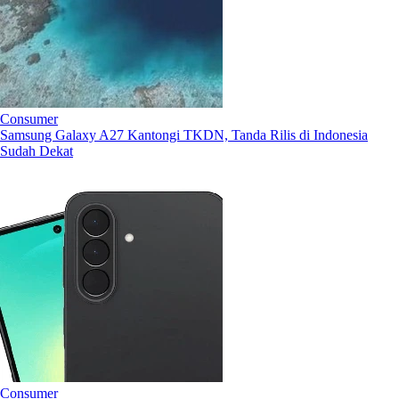
Consumer
Samsung Galaxy A27 Kantongi TKDN, Tanda Rilis di Indonesia
Sudah Dekat
Consumer