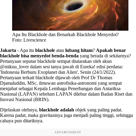
Apa Itu Blackhole dan Benarkah Blackhole Menyedot?
Foto: Livescience
Jakarta
-
Apa itu
blackhole
atau
lubang hitam
?
Apakah benar
blackhole bisa menyedot benda-benda
yang berada di sekitarnya?
Pertanyaan seputar blackhole sempat diutarakan oleh akun
@mikuu_lover dalam sesi tanya jawab di Eureka! edisi perdana:
'Indonesia Berburu Exoplanet dan Alien', Senin (24/1/2022).
Pertanyaan terkait blackhole dijawab oleh Prof Dr Thomas
Djamaluddin, MSc, ilmuwan astrofisika-astronomi yang sempat
menjabat sebagai Kepala Lembaga Penerbangan dan Antariksa
Nasional (LAPAN) sebelum LAPAN dilebur dalam Badan Riset dan
Inovasi Nasional (BRIN).
Dijelaskan olehnya,
blackhole adalah
objek yang paling padat.
Karena padat, maka gravitasinya juga menjadi paling tinggi, sehingga
cahaya pun ditariknya.
ADVERTISEMENT