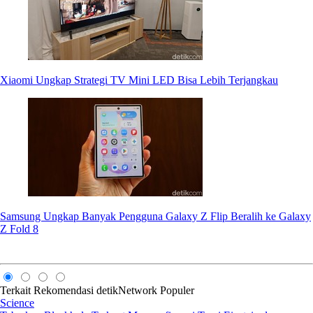
Xiaomi Ungkap Strategi TV Mini LED Bisa Lebih Terjangkau
Samsung Ungkap Banyak Pengguna Galaxy Z Flip Beralih ke Galaxy
Z Fold 8
Terkait
Rekomendasi
detikNetwork
Populer
Science