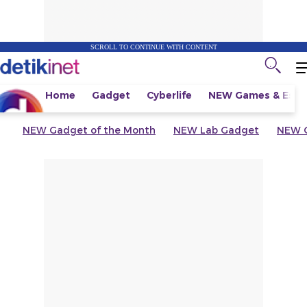
SCROLL TO CONTINUE WITH CONTENT
Home
Gadget
Cyberlife
NEW
Games & Espo
NEW
Gadget of the Month
NEW
Lab Gadget
NEW
G