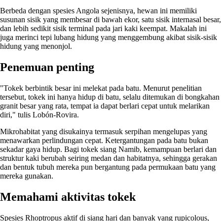
Berbeda dengan spesies Angola sejenisnya, hewan ini memiliki
susunan sisik yang membesar di bawah ekor, satu sisik internasal besar,
dan lebih sedikit sisik terminal pada jari kaki keempat. Makalah ini
juga merinci tepi lubang hidung yang menggembung akibat sisik-sisik
hidung yang menonjol.
Penemuan penting
"Tokek berbintik besar ini melekat pada batu. Menurut penelitian
tersebut, tokek ini hanya hidup di batu, selalu ditemukan di bongkahan
granit besar yang rata, tempat ia dapat berlari cepat untuk melarikan
diri," tulis Lobón-Rovira.
Mikrohabitat yang disukainya termasuk serpihan mengelupas yang
menawarkan perlindungan cepat. Ketergantungan pada batu bukan
sekadar gaya hidup. Bagi tokek siang Namib, kemampuan berlari dan
struktur kaki berubah seiring medan dan habitatnya, sehingga gerakan
dan bentuk tubuh mereka pun bergantung pada permukaan batu yang
mereka gunakan.
Memahami aktivitas tokek
Spesies Rhoptropus aktif di siang hari dan banyak yang rupicolous,