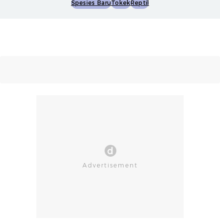
Spesies Baru
Tokek
Reptil