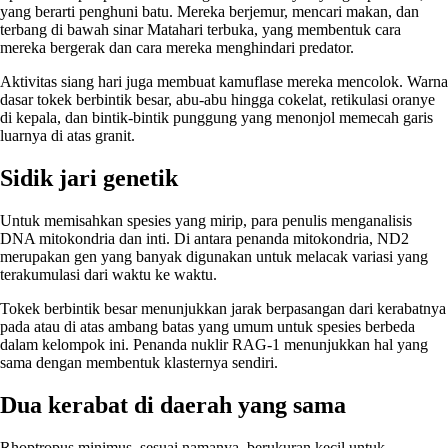
yang berarti penghuni batu. Mereka berjemur, mencari makan, dan
terbang di bawah sinar Matahari terbuka, yang membentuk cara
mereka bergerak dan cara mereka menghindari predator.
Aktivitas siang hari juga membuat kamuflase mereka mencolok. Warna
dasar tokek berbintik besar, abu-abu hingga cokelat, retikulasi oranye
di kepala, dan bintik-bintik punggung yang menonjol memecah garis
luarnya di atas granit.
Sidik jari genetik
Untuk memisahkan spesies yang mirip, para penulis menganalisis
DNA mitokondria dan inti. Di antara penanda mitokondria, ND2
merupakan gen yang banyak digunakan untuk melacak variasi yang
terakumulasi dari waktu ke waktu.
Tokek berbintik besar menunjukkan jarak berpasangan dari kerabatnya
pada atau di atas ambang batas yang umum untuk spesies berbeda
dalam kelompok ini. Penanda nuklir RAG-1 menunjukkan hal yang
sama dengan membentuk klasternya sendiri.
Dua kerabat di daerah yang sama
Rhoptropus minimus, sesuai namanya, berukuran kecil untuk