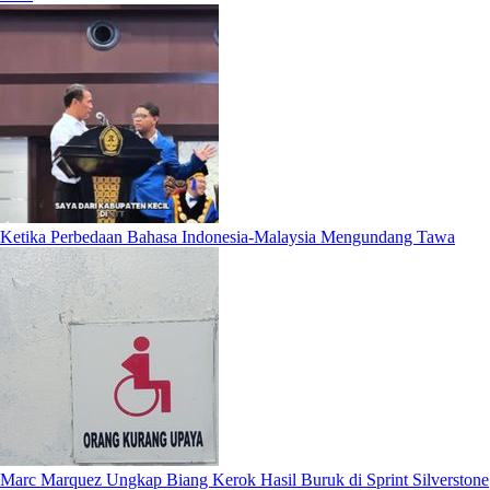
Ketika Perbedaan Bahasa Indonesia-Malaysia Mengundang Tawa
Marc Marquez Ungkap Biang Kerok Hasil Buruk di Sprint Silverstone