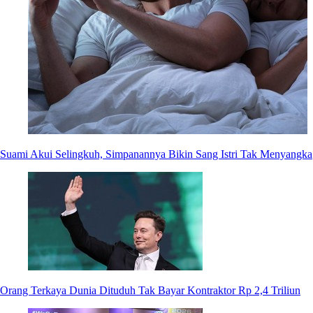
Suami Akui Selingkuh, Simpanannya Bikin Sang Istri Tak Menyangka
Orang Terkaya Dunia Dituduh Tak Bayar Kontraktor Rp 2,4 Triliun