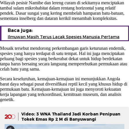
Wilayah pesisir Namibe dan lereng curam di sekitarnya menciptakan
tambal sulam mikrohabitat dalam rentang horizontal yang relatif
pendek. Dasar sungai yang kering membelah hamparan batu-batuan,
sementara inselberg dan dataran kerikil menambah kompleksitas.
Baca juga:
Ilmuwan Masih Terus Lacak Spesies Manusia Pertama
Mosaik tersebut mendorong perkembangan garis keturunan endemik,
spesies yang hanya terdapat di satu tempat. Hal ini juga menciptakan
peluang bagi spesies yang berkerabat dekat untuk hidup berdekatan
tanpa harus bersaing secara langsung memperebutkan permukaan atau
celah batu yang sama.
Secara keseluruhan, kemajuan-kemajuan ini menunjukkan Angola
barat daya sebagai pusat diversifikasi reptil kecil yang khusus hidup di
permukaan batu. Kemajuan-kemajuan ini juga menyoroti kekuatan
kerja lapangan yang terkoordinasi, kemitraan museum, dan analisis
genetik.
Video: 3 WNA Thailand Jadi Korban Penipuan
Tokek Emas Rp 2 M di Banyuwangi