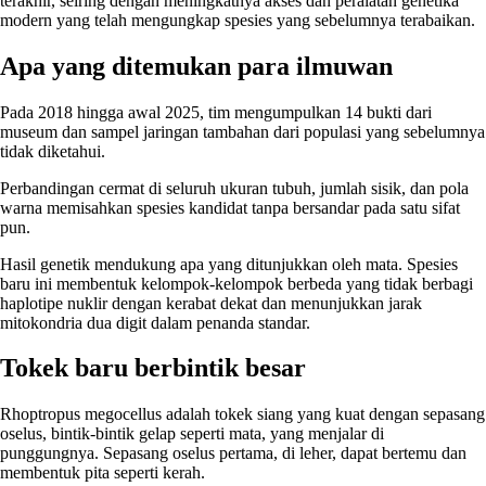
terakhir, seiring dengan meningkatnya akses dan peralatan genetika
modern yang telah mengungkap spesies yang sebelumnya terabaikan.
Apa yang ditemukan para ilmuwan
Pada 2018 hingga awal 2025, tim mengumpulkan 14 bukti dari
museum dan sampel jaringan tambahan dari populasi yang sebelumnya
tidak diketahui.
Perbandingan cermat di seluruh ukuran tubuh, jumlah sisik, dan pola
warna memisahkan spesies kandidat tanpa bersandar pada satu sifat
pun.
Hasil genetik mendukung apa yang ditunjukkan oleh mata. Spesies
baru ini membentuk kelompok-kelompok berbeda yang tidak berbagi
haplotipe nuklir dengan kerabat dekat dan menunjukkan jarak
mitokondria dua digit dalam penanda standar.
Tokek baru berbintik besar
Rhoptropus megocellus adalah tokek siang yang kuat dengan sepasang
oselus, bintik-bintik gelap seperti mata, yang menjalar di
punggungnya. Sepasang oselus pertama, di leher, dapat bertemu dan
membentuk pita seperti kerah.