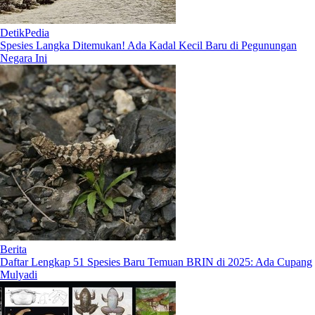
DetikPedia
Spesies Langka Ditemukan! Ada Kadal Kecil Baru di Pegunungan
Negara Ini
Berita
Daftar Lengkap 51 Spesies Baru Temuan BRIN di 2025: Ada Cupang
Mulyadi