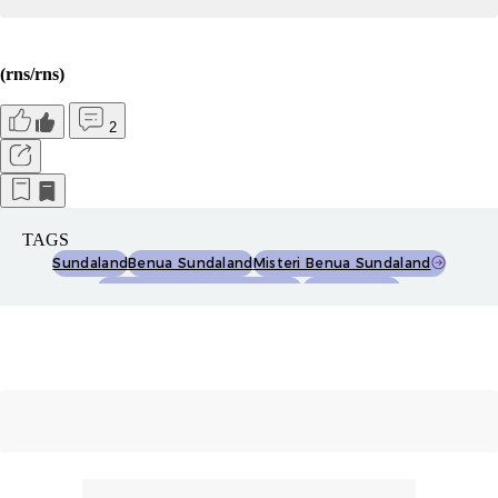
(rns/rns)
2
TAGS
Sundaland
Benua Sundaland
Misteri Benua Sundaland
Indonesia Benua Tenggelam
Danny Hilman