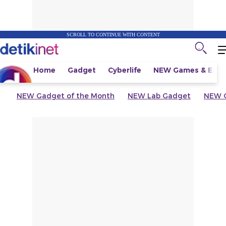
SCROLL TO CONTINUE WITH CONTENT
Home
Gadget
Cyberlife
NEW
Games & Espo
NEW
Gadget of the Month
NEW
Lab Gadget
NEW
G