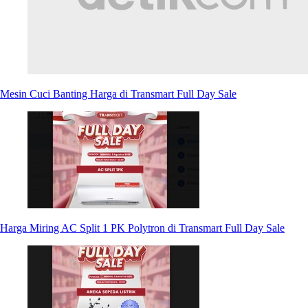
Mesin Cuci Banting Harga di Transmart Full Day Sale
Harga Miring AC Split 1 PK Polytron di Transmart Full Day Sale