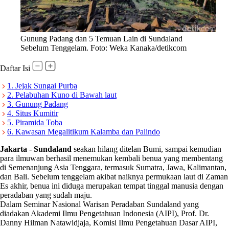
Gunung Padang dan 5 Temuan Lain di Sundaland
Sebelum Tenggelam. Foto: Weka Kanaka/detikcom
Daftar Isi
1. Jejak Sungai Purba
2. Pelabuhan Kuno di Bawah laut
3. Gunung Padang
4. Situs Kumitir
5. Piramida Toba
6. Kawasan Megalitikum Kalamba dan Palindo
Jakarta
-
Sundaland
seakan hilang ditelan Bumi, sampai kemudian
para ilmuwan berhasil menemukan kembali benua yang membentang
di Semenanjung Asia Tenggara, termasuk Sumatra, Jawa, Kalimantan,
dan Bali. Sebelum tenggelam akibat naiknya permukaan laut di Zaman
Es akhir, benua ini diduga merupakan tempat tinggal manusia dengan
peradaban yang sudah maju.
Dalam Seminar Nasional Warisan Peradaban Sundaland yang
diadakan Akademi Ilmu Pengetahuan Indonesia (AIPI), Prof. Dr.
Danny Hilman Natawidjaja, Komisi Ilmu Pengetahuan Dasar AIPI,