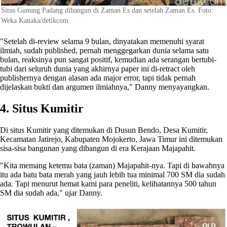
Situs Gunung Padang dibangun di Zaman Es dan setelah Zaman Es. Foto:
Weka Kanaka/detikcom
"Setelah di-review selama 9 bulan, dinyatakan memenuhi syarat
ilmiah, sudah published, pernah menggegarkan dunia selama satu
bulan, reaksinya pun sangat positif, kemudian ada serangan bertubi-
tubi dari seluruh dunia yang akhirnya paper ini di-retract oleh
publishernya dengan alasan ada major error, tapi tidak pernah
dijelaskan bukti dan argumen ilmiahnya," Danny menyayangkan.
4. Situs Kumitir
Di situs Kumitir yang ditemukan di Dusun Bendo, Desa Kumitir,
Kecamatan Jatirejo, Kabupaten Mojokerto, Jawa Timur ini ditemukan
sisa-sisa bangunan yang dibangun di era Kerajaan Majapahit.
"Kita memang ketemu bata (zaman) Majapahit-nya. Tapi di bawahnya
itu ada batu bata merah yang jauh lebih tua minimal 700 SM dia sudah
ada. Tapi menurut hemat kami para peneliti, kelihatannya 500 tahun
SM dia sudah ada," ujar Danny.