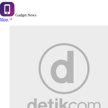
Gadget
News
More