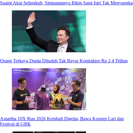
Suami Akui Selingkuh, Simpanannya Bikin Sang Istri Tak Menyangka
Orang Terkaya Dunia Dituduh Tak Bayar Kontraktor Rp 2,4 Triliun
Amartha 10X Run 2026 Kembali Digelar, Bawa Konsep Lari dan
Festival di GBK