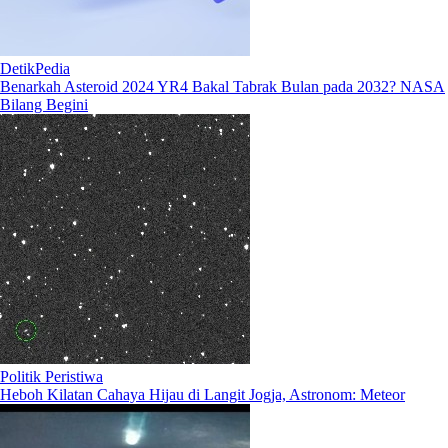
DetikPedia
Benarkah Asteroid 2024 YR4 Bakal Tabrak Bulan pada 2032? NASA
Bilang Begini
Politik Peristiwa
Heboh Kilatan Cahaya Hijau di Langit Jogja, Astronom: Meteor