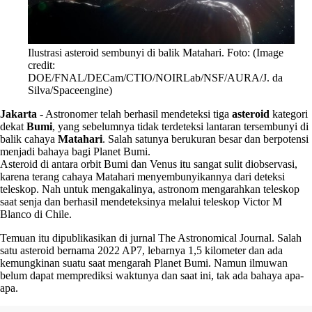
Ilustrasi asteroid sembunyi di balik Matahari. Foto: (Image
credit:
DOE/FNAL/DECam/CTIO/NOIRLab/NSF/AURA/J. da
Silva/Spaceengine)
Jakarta
-
Astronomer telah berhasil mendeteksi tiga
asteroid
kategori
dekat
Bumi
, yang sebelumnya tidak terdeteksi lantaran tersembunyi di
balik cahaya
Matahari
. Salah satunya berukuran besar dan berpotensi
menjadi bahaya bagi Planet Bumi.
Asteroid di antara orbit Bumi dan Venus itu sangat sulit diobservasi,
karena terang cahaya Matahari menyembunyikannya dari deteksi
teleskop. Nah untuk mengakalinya, astronom mengarahkan teleskop
saat senja dan berhasil mendeteksinya melalui teleskop Victor M
Blanco di Chile.
Temuan itu dipublikasikan di jurnal The Astronomical Journal. Salah
satu asteroid bernama 2022 AP7, lebarnya 1,5 kilometer dan ada
kemungkinan suatu saat mengarah Planet Bumi. Namun ilmuwan
belum dapat memprediksi waktunya dan saat ini, tak ada bahaya apa-
apa.