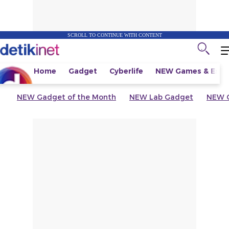
SCROLL TO CONTINUE WITH CONTENT
Home
Gadget
Cyberlife
NEW
Games & Espo
NEW
Gadget of the Month
NEW
Lab Gadget
NEW
G