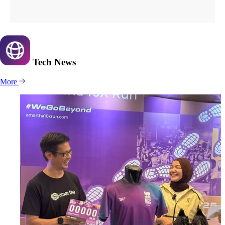
Tech
News
More