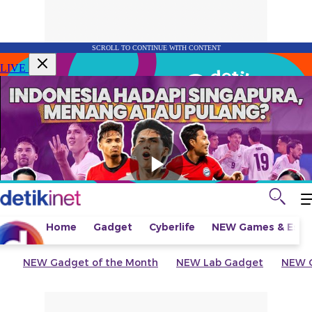
SCROLL TO CONTINUE WITH CONTENT
LIVE
Home
Gadget
Cyberlife
NEW
Games & Espo
NEW
Gadget of the Month
NEW
Lab Gadget
NEW
G