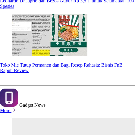
Leonardo DiCaprio dan Bezos Guyur Rp 3,5 T untuk Selamatkan 100
Spesies
Toko Mie Tutup Permanen dan Bagi Resep Rahasia: Bisnis FnB
Rapuh Review
Gadget
News
More