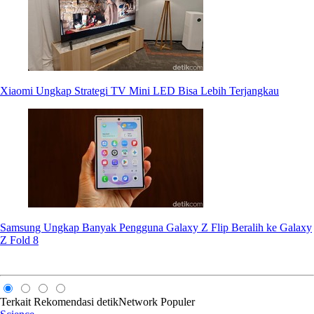
Xiaomi Ungkap Strategi TV Mini LED Bisa Lebih Terjangkau
Samsung Ungkap Banyak Pengguna Galaxy Z Flip Beralih ke Galaxy
Z Fold 8
Terkait
Rekomendasi
detikNetwork
Populer