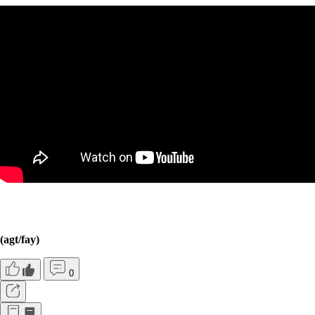
(agt/fay)
0