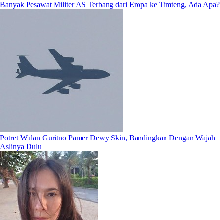
Banyak Pesawat Militer AS Terbang dari Eropa ke Timteng, Ada Apa?
Potret Wulan Guritno Pamer Dewy Skin, Bandingkan Dengan Wajah
Aslinya Dulu