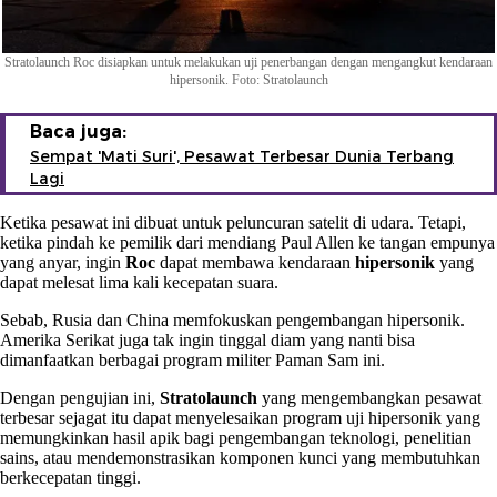
Stratolaunch Roc disiapkan untuk melakukan uji penerbangan dengan mengangkut kendaraan
hipersonik. Foto: Stratolaunch
Baca juga:
Sempat 'Mati Suri', Pesawat Terbesar Dunia Terbang
Lagi
Ketika pesawat ini dibuat untuk peluncuran satelit di udara. Tetapi,
ketika pindah ke pemilik dari mendiang Paul Allen ke tangan empunya
yang anyar, ingin
Roc
dapat membawa kendaraan
hipersonik
yang
dapat melesat lima kali kecepatan suara.
Sebab, Rusia dan China memfokuskan pengembangan hipersonik.
Amerika Serikat juga tak ingin tinggal diam yang nanti bisa
dimanfaatkan berbagai program militer Paman Sam ini.
Dengan pengujian ini,
Stratolaunch
yang mengembangkan pesawat
terbesar sejagat itu dapat menyelesaikan program uji hipersonik yang
memungkinkan hasil apik bagi pengembangan teknologi, penelitian
sains, atau mendemonstrasikan komponen kunci yang membutuhkan
berkecepatan tinggi.