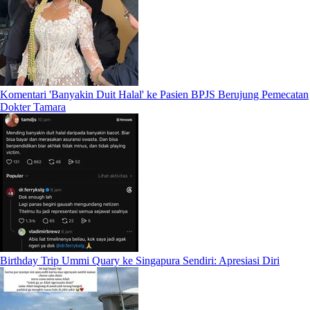
Komentari 'Banyakin Duit Halal' ke Pasien BPJS Berujung Pemecatan
Dokter Tamara
Birthday Trip Ummi Quary ke Singapura Sendiri: Apresiasi Diri