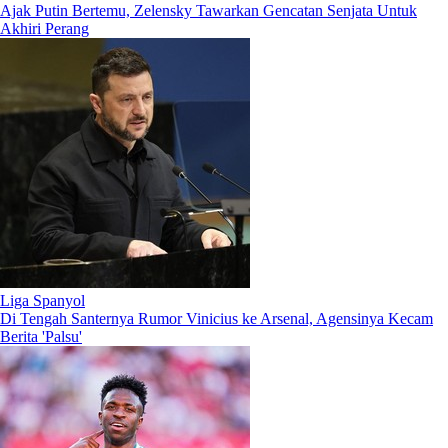
Ajak Putin Bertemu, Zelensky Tawarkan Gencatan Senjata Untuk
Akhiri Perang
Liga Spanyol
Di Tengah Santernya Rumor Vinicius ke Arsenal, Agensinya Kecam
Berita 'Palsu'